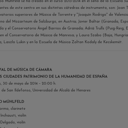
po Mühlfeld se ha creado en el curso 2013-2014 en el seno de la Escuela Su
antes de este centro en sus distintas cátedras de instrumento, son: Joan 
vatorios superiores de Música de Torrente y "Joaquín Rodrigo" de Valencia
no del Mozarteum de Salzburgo, en Austria; Javier Baltar (Granada, Esp
a y el Conservatorio Ángel Barrios de Granada; Adrià Trulls (Puig-Reig, 
 en el Conservatorio de Música de Manresa; y Laura Szabo (Baja, Hungría, 
a, Laszlo Lukin y en la Escuela de Música Zoltan Kodaly de Kecskemét.
VAL DE MÚSICA DE CÁMARA
S CIUDADES PATRIMONIO DE LA HUMANIDAD DE ESPAÑA
s, 30 de mayo de 2014 – 20:00 h.
a de San Ildefonso, Universidad de Alcalá de Henares
O MÚHLFELD
ormo, clarinete
Inchausti, violín
Delgado, violín