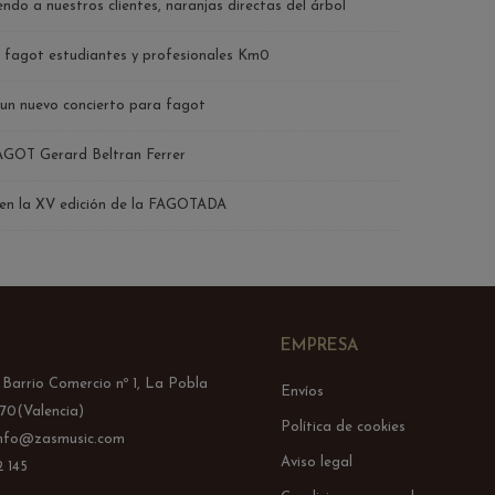
endo a nuestros clientes, naranjas directas del árbol
 fagot estudiantes y profesionales Km0
un nuevo concierto para fagot
OT Gerard Beltran Ferrer
n la XV edición de la FAGOTADA
EMPRESA
l Barrio Comercio nº 1, La Pobla
Envíos
70(Valencia)
Política de cookies
info@zasmusic.com
Aviso legal
 145