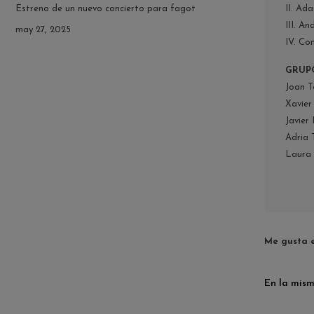
II. Ad
Estreno de un nuevo concierto para fagot
III. An
may 27, 2025
IV. Co
GRUP
Joan T
Xavier 
Javier 
Adria T
Laura 
Me gusta 
En la mis