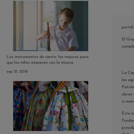
porta
El Gru
comple
Los instrumentos de viento: los mejores para
que los niños empiecen con la música
sep 21, 2018
La Cap
las ag
Patrim
obras 
si men
Este a
Fundac
presid