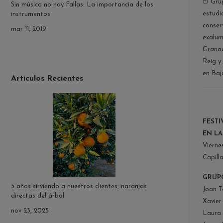
El Gru
Sin música no hay Fallas: La importancia de los
estudi
instrumentos
conser
mar 11, 2019
exalum
Granad
Reig y
en Baj
Artículos Recientes
FESTI
EN LA
Vierne
Capill
GRUP
5 años sirviendo a nuestros clientes, naranjas
Joan T
directas del árbol
Xavier 
nov 23, 2025
Laura 