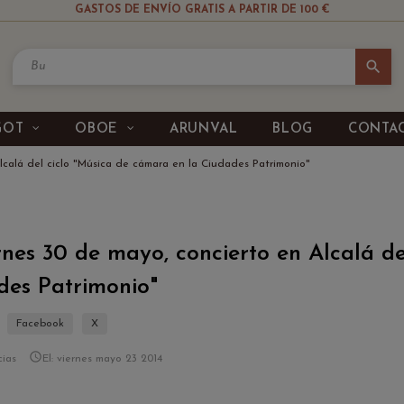
GASTOS DE ENVÍO GRATIS A PARTIR DE 100 €
search
GOT
OBOE
ARUNVAL
BLOG
CONTA
Alcalá del ciclo "Música de cámara en la Ciudades Patrimonio"
rnes 30 de mayo, concierto en Alcalá d
des Patrimonio"
Facebook
X

cias
El:
viernes
mayo
23
2014