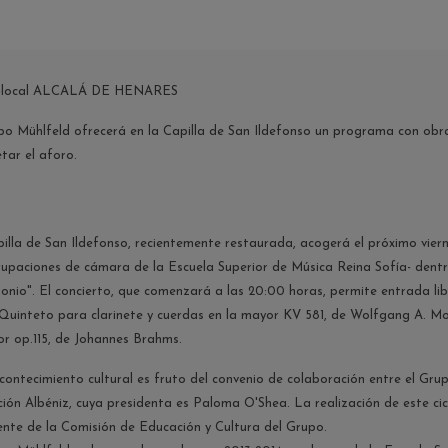
l-local ALCALÁ DE HENARES
po Mühlfeld ofrecerá en la Capilla de San Ildefonso un programa con obr
tar el aforo.
illa de San Ildefonso, recientemente restaurada, acogerá el próximo vie
rupaciones de cámara de la Escuela Superior de Música Reina Sofía- dentr
onio". El concierto, que comenzará a las 20:00 horas, permite entrada li
Quinteto para clarinete y cuerdas en la mayor KV 581, de Wolfgang A. Mo
or op.115, de Johannes Brahms.
contecimiento cultural es fruto del convenio de colaboración entre el G
ión Albéniz, cuya presidenta es Paloma O'Shea. La realización de este cic
ente de la Comisión de Educación y Cultura del Grupo.