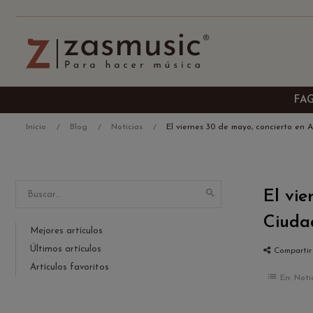
FA
Inicio
Blog
Noticias
El viernes 30 de mayo, concierto en 

El vie
Ciuda
Mejores artículos
Últimos artículos
Compartir
Artículos favoritos
list
En:
Noti