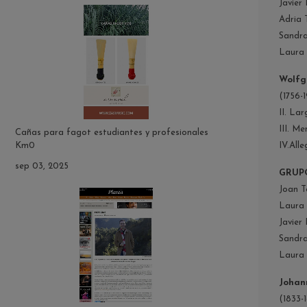
Javier 
Adria T
Sandra
Laura 
Wolfg
(1756-1
II. La
III. M
Cañas para fagot estudiantes y profesionales
IV.All
Km0
sep 03, 2025
GRUP
Joan T
Laura 
Javier 
Sandra
Laura 
Johann
(1833-1