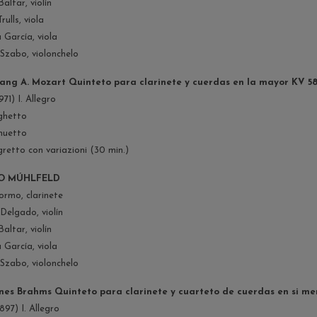
Baltar, violín
rulls, viola
 García, viola
Szabo, violonchelo
ang A. Mozart Quinteto para clarinete y cuerdas en la mayor KV 58
971) I. Allegro
rghetto
enuetto
egretto con variazioni (30 min.)
O MÚHLFELD
ormo, clarinete
Delgado, violín
Baltar, violín
 García, viola
Szabo, violonchelo
es Brahms Quinteto para clarinete y cuarteto de cuerdas en si men
897) I. Allegro