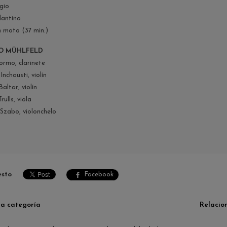
agio
dantino
n moto (37 min.)
O MÜHLFELD
ormo, clarinete
Inchausti, violín
Baltar, violín
rulls, viola
Szabo, violonchelo
esto
Facebook
ma categoría
Relacio