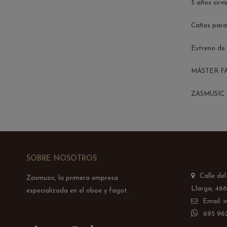
5 años sirvi
Cañas para
Estreno de 
MÁSTER FAG
ZASMUSIC e
SOBRE NOSOTROS
Calle de
Zasmusic, la primera empresa
Llarga, 466
especializada en el oboe y fagot.
Email: 
695 962
TikTok