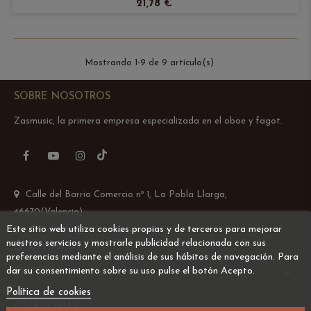
21,78 €
Mostrando 1-9 de 9 artículo(s)
SOBRE NOSOTROS
Zasmusic, la primera empresa especializada en el oboe y fagot.
TikTok
Facebook
YouTube
Instagram
Calle del Barrio Comercio nº 1, La Pobla Llarga,
46670(Valencia)
Este sitio web utiliza cookies propias y de terceros para mejorar
Email: info@zasmusic.com
nuestros servicios y mostrarle publicidad relacionada con sus
695 962 145
preferencias mediante el análisis de sus hábitos de navegación. Para
dar su consentimiento sobre su uso pulse el botón Acepto.
EMPRESA

Política de cookies
CATEGORÍAS
