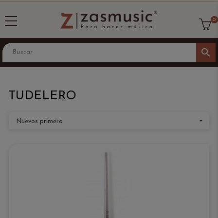
0
search
TUDELERO

Nuevos primero