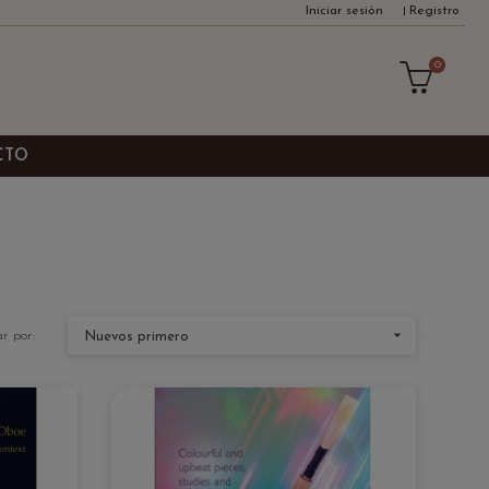
Iniciar sesión
Registro
0
CTO

r por:
Nuevos primero