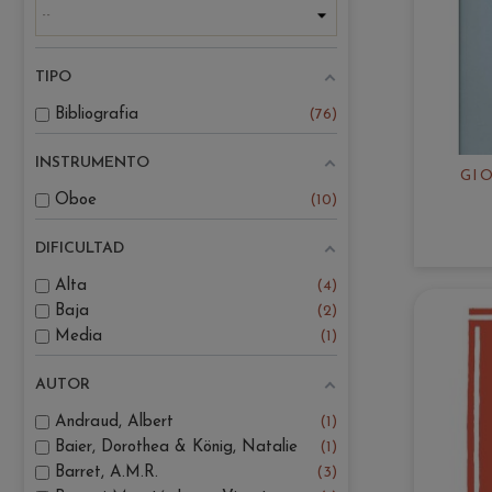
TIPO
Bibliografia
76
INSTRUMENTO
GIO
Oboe
10
DIFICULTAD
Alta
4
Baja
2
Media
1
AUTOR
Andraud, Albert
1
Baier, Dorothea & König, Natalie
1
Barret, A.M.R.
3