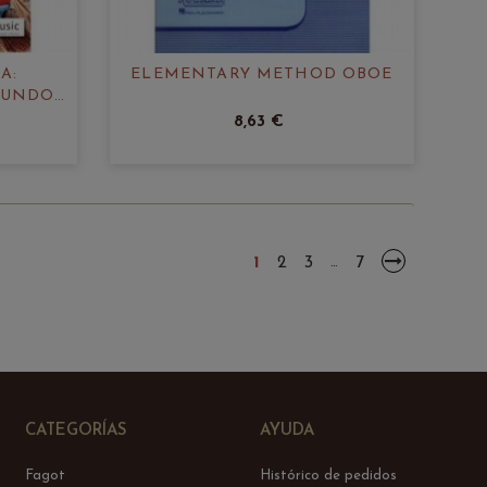
A:
ELEMENTARY METHOD OBOE
MUNDO
8,63 €
1
2
3
7
…
CATEGORÍAS
AYUDA
Fagot
Histórico de pedidos