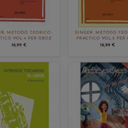
ER: METODO TEORICO-
SINGER: METODO TEO
TICO VOL.4 PER OBOE
PRACTICO VOL.5 PER
16,99 €
16,99 €