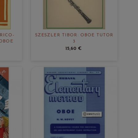
RICO-
SZESZLER TIBOR: OBOE TUTOR
 OBOE
3
15,60 €