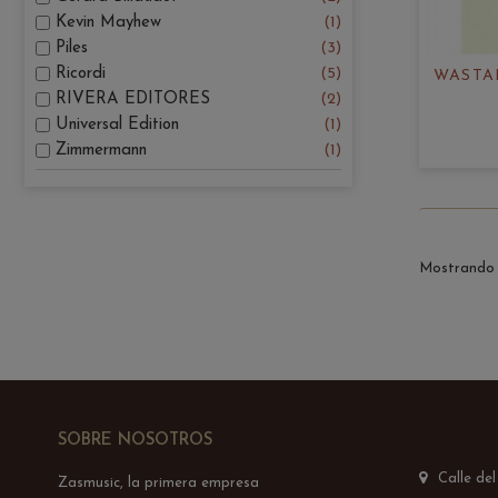
Kevin Mayhew
1
Piles
3
Ricordi
5
WASTA
RIVERA EDITORES
2
Universal Edition
1
Zimmermann
1
Mostrando 1
SOBRE NOSOTROS
Calle de
Zasmusic, la primera empresa