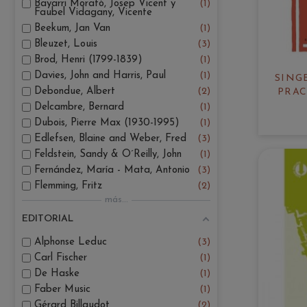
Bayarri Morató, Josep Vicent y
1
Faubel Vidagany, Vicente
Beekum, Jan Van
1
Bleuzet, Louis
3
Brod, Henri (1799-1839)
1
Davies, John and Harris, Paul
1
SING
Debondue, Albert
2
PRAC
Delcambre, Bernard
1
Dubois, Pierre Max (1930-1995)
1
Edlefsen, Blaine and Weber, Fred
3
Feldstein, Sandy & O´Reilly, John
1
Fernández, María - Mata, Antonio
3
Flemming, Fritz
2
más...
EDITORIAL
Alphonse Leduc
3
Carl Fischer
1
De Haske
1
Faber Music
1
Gérard Billaudot
2