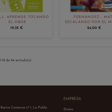
LL: APRENDE TOCANDO
FERNÁNDEZ - MAT
EL OBOE
ESCALANDO POR EL 
CON MI OBOE 2
19,35 €
24,00 €
-12 de 84 artículo(s)
EMPRESA
l Barrio Comercio nº 1, La Pobla
Envíos