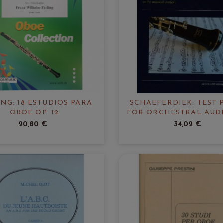
NG: 18 ESTUDIOS PARA
SCHAEFERDIEK: TEST 
OBOE OP. 12
FOR ORCHESTRAL AUD
IN THE MUSICAL CO
20,80 €
34,02 €