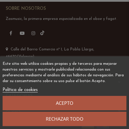
SOBRE NOSOTROS
Zasmusic, la primera empresa especializada en el oboe y fagot.
TikTok
Facebook
YouTube
Instagram
Calle del Barrio Comercio nº 1, La Pobla Llarga,
46670(Valencia)
Este sitio web utiliza cookies propias y de terceros para mejorar
Email: info@zasmusic.com
nuestros servicios y mostrarle publicidad relacionada con sus
695 962 145
preferencias mediante el análisis de sus hábitos de navegación. Para
dar su consentimiento sobre su uso pulse el botón Acepto.
EMPRESA

Política de cookies
CATEGORÍAS

ACEPTO
AYUDA

RECHAZAR TODO
Desarrollado por
Addis