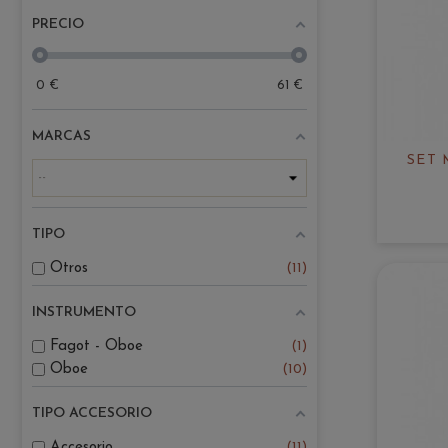
PRECIO
0
€
61
€
MARCAS
SET 
TIPO
Otros
11
INSTRUMENTO
Fagot - Oboe
1
Oboe
10
TIPO ACCESORIO
Accesorio
11