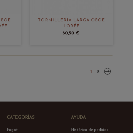
OBOE
TORNILLERIA LARGA OBOE
RÉE
LORÉE
60,50 €
1
2
CATEGORÍAS
AYUDA
Fagot
Histórico de pedidos