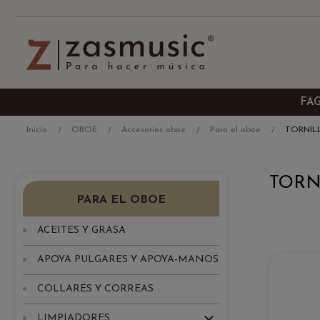
FA
Inicio
OBOE
Accesorios oboe
Para el oboe
TORNIL
TORN
PARA EL OBOE
ACEITES Y GRASA
APOYA PULGARES Y APOYA-MANOS
COLLARES Y CORREAS
LIMPIADORES