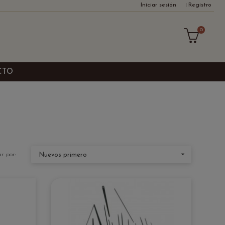
Iniciar sesión
Registro
0
CTO

r por:
Nuevos primero