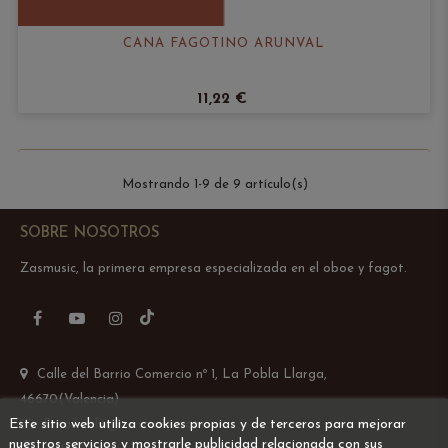
CAÑA FAGOTINO ARUNVAL
11,22 €
Mostrando 1-9 de 9 artículo(s)
SOBRE NOSOTROS
Zasmusic, la primera empresa especializada en el oboe y fagot.
TikTok
Facebook
YouTube
Instagram
Calle del Barrio Comercio nº 1, La Pobla Llarga,
46670(Valencia)
Este sitio web utiliza cookies propias y de terceros para mejorar
Email: info@zasmusic.com
nuestros servicios y mostrarle publicidad relacionada con sus