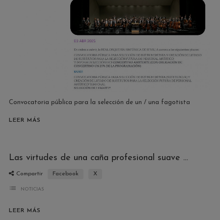
Convocatoria pública para la selección de un / una fagotista
LEER MÁS
Las virtudes de una caña profesional suave para oboe ARUNVAL
Compartir
Facebook
X
list
NOTICIAS
LEER MÁS