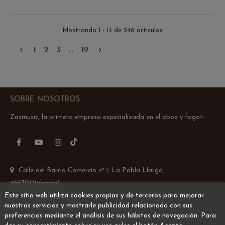
Mostrando 1 - 13 de 246 artículos

1
2
3
19

...
SOBRE NOSOTROS
Zasmusic, la primera empresa especializada en el oboe y fagot.
TikTok
Facebook
YouTube
Instagram
Calle del Barrio Comercio nº 1, La Pobla Llarga,
46670(Valencia)
Este sitio web utiliza cookies propias y de terceros para mejorar
Email: info@zasmusic.com
nuestros servicios y mostrarle publicidad relacionada con sus
695 962 145
preferencias mediante el análisis de sus hábitos de navegación. Para