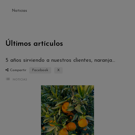
Noticias
Últimos artículos
5 años sirviendo a nuestros clientes, naranjas directas del árbol
Compartir
Facebook
X
list
NOTICIAS