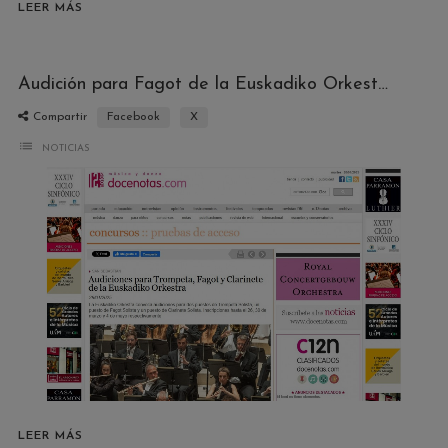
LEER MÁS
Audición para Fagot de la Euskadiko Orkestra
Compartir
Facebook
X
list
NOTICIAS
LEER MÁS