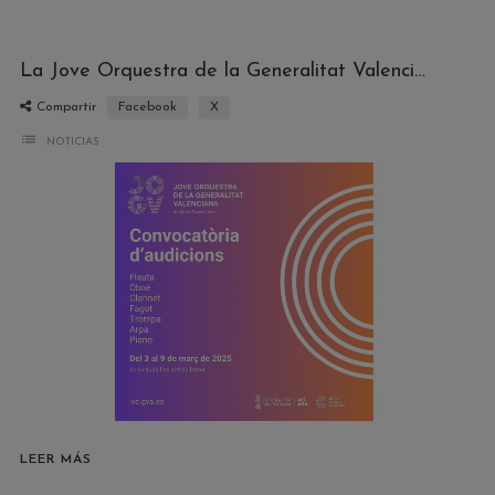
La Jove Orquestra de la Generalitat Valenciana convoca audiciones para oboe y fagot
Compartir
Facebook
X
list
NOTICIAS
LEER MÁS