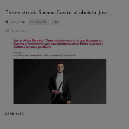
Entrevista de Susana Castro al oboísta Javier Ayala en Melómano
Compartir
Facebook
X
list
NOTICIAS
LEER MÁS