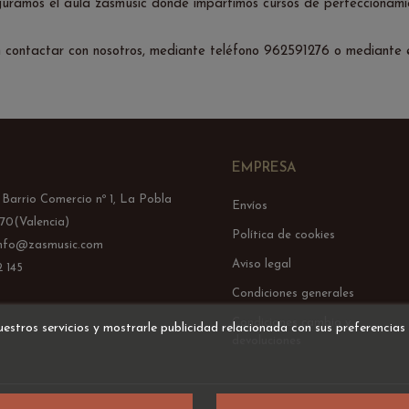
amos el aula zasmusic donde impartimos cursos de perfeccionamie
en contactar con nosotros, mediante teléfono 962591276 o mediante
EMPRESA
l Barrio Comercio nº 1, La Pobla
Envíos
70(Valencia)
Política de cookies
info@zasmusic.com
Aviso legal
 145
Condiciones generales
Condiciones cambio y
uestros servicios y mostrarle publicidad relacionada con sus preferencias
devoluciones