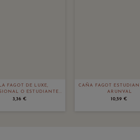
LA FAGOT DE LUXE,
CAÑA FAGOT ESTUDIAN
SIONAL O ESTUDIANTE
ARUNVAL
ARUNVAL
3,36 €
10,59 €