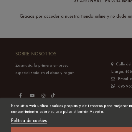
es ARUNVAL. En 2014 inaugur
Gracias por acceder a nuestra tienda online y no dude 
SOBRE NOSOTROS
Calle de
Zasmusic, la primera empresa
Llarga, 466
especializada en el oboe y fagot.
Email: 
695 962
TikTok
Facebook
YouTube
Instagram
Este sitio web utiliza cookies propias y de terceros para mejorar n
consentimiento sobre su uso pulse el botón Acepto.
Política de cookies
Desarrollado por
Addis