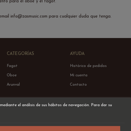
nto para el oboe y el fagot.
 email info@zasmusic.com para cualquier duda que tenga.
CATEGORÍAS
AYUDA
Fagot
Histórico de pedidos
Oboe
Mi cuenta
Arunval
Contacto
 mediante el análisis de sus hábitos de navegación. Para dar su