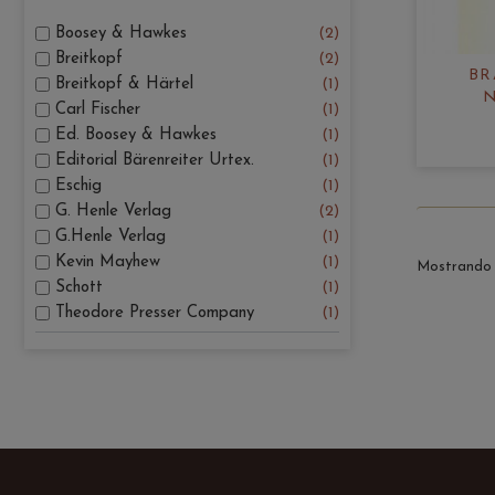
Boosey & Hawkes
2
Breitkopf
2
BR
Breitkopf & Härtel
1
N
Carl Fischer
1
Ed. Boosey & Hawkes
1
Editorial Bärenreiter Urtex.
1
Eschig
1
G. Henle Verlag
2
G.Henle Verlag
1
Kevin Mayhew
1
Mostrando 1
Schott
1
Theodore Presser Company
1