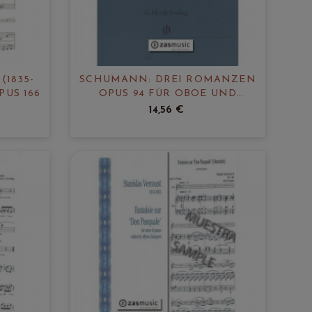
(1835-
SCHUMANN: DREI ROMANZEN
PUS 166
OPUS 94 FÜR OBOE UND
KLAVIER
14,56 €