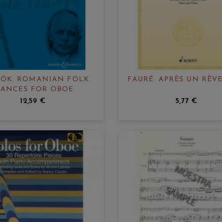
TÓK: ROMANIAN FOLK
FAURÉ: APRÈS UN RÊVE 
DANCES FOR OBOE
12,59 €
5,77 €