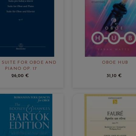
: SUITE FOR OBOE AND
OBOE HUB
PIANO OP. 17
26,00 €
31,10 €