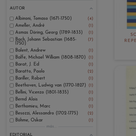
AUTOR
Albinoni, Tomaso (1671-1750)
4
Ameller, André
1
Asmas Döring, Georg (1789-1833)
1
S
Bach, Johann Sebastian (1685-
7
REP
1750)
Balent, Andrew
1
Balfe, Michael William (1808-1870)
1
Barat, J. Ed
1
Baratto, Paolo
2
Bariller, Robert
1
Beethoven, Ludwig van (1770-1827)
1
Bellini, Vicenzo (1801-1835)
1
Bernd Alois
1
Berthomieu, Marc
1
Besozzi, Alessandro (1702-1775)
2
Böhme, Oskar
1
más...
EDITORIAL