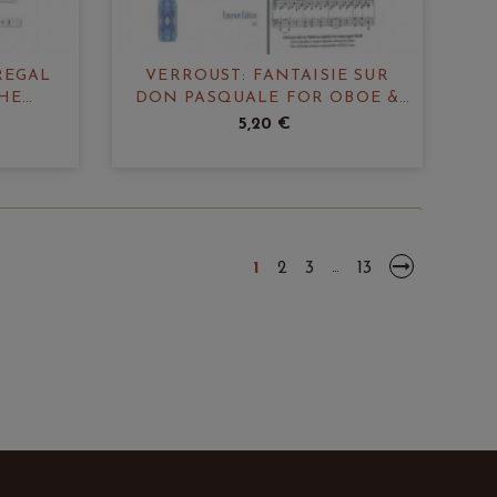
REGAL
VERROUST: FANTAISIE SUR
THE
DON PASQUALE FOR OBOE &
 40
PIANO
5,20 €
1
2
3
13
…