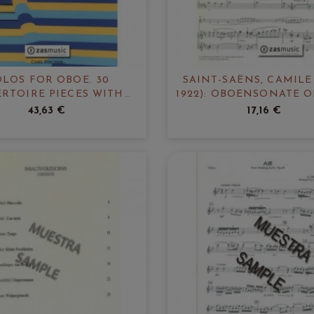
OLOS FOR OBOE. 30
SAINT-SAËNS, CAMILE 
ERTOIRE PIECES WITH
1922): OBOENSONATE O
ACCOMPANIMENT
43,63 €
17,16 €