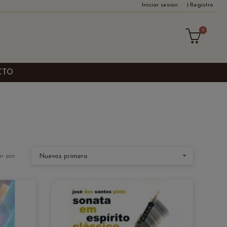
Iniciar sesión
Registro
0
CTO

r por:
Nuevos primero