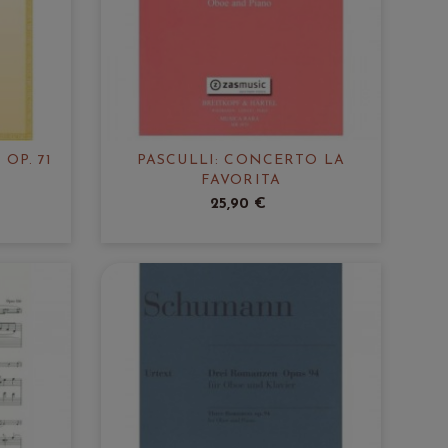
OP. 71
PASCULLI: CONCERTO LA
FAVORITA
25,90 €