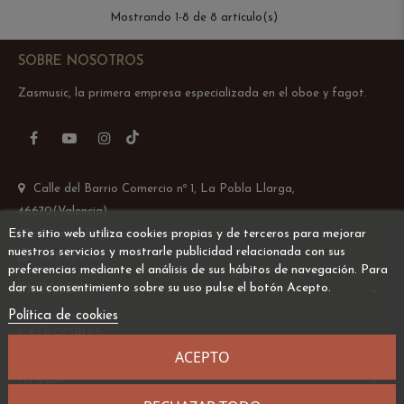
Mostrando 1-8 de 8 artículo(s)
SOBRE NOSOTROS
Zasmusic, la primera empresa especializada en el oboe y fagot.
TikTok
Facebook
YouTube
Instagram
Calle del Barrio Comercio nº 1, La Pobla Llarga,
46670(Valencia)
Este sitio web utiliza cookies propias y de terceros para mejorar
Email: info@zasmusic.com
nuestros servicios y mostrarle publicidad relacionada con sus
695 962 145
preferencias mediante el análisis de sus hábitos de navegación. Para
dar su consentimiento sobre su uso pulse el botón Acepto.
EMPRESA

Política de cookies
CATEGORÍAS

ACEPTO
AYUDA
