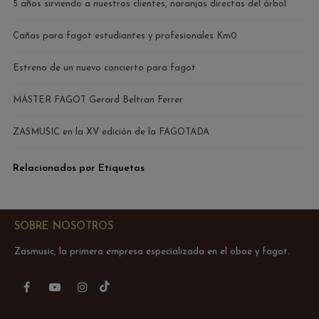
5 años sirviendo a nuestros clientes, naranjas directas del árbol
Cañas para fagot estudiantes y profesionales Km0
Estreno de un nuevo concierto para fagot
MÁSTER FAGOT Gerard Beltran Ferrer
ZASMUSIC en la XV edición de la FAGOTADA
Relacionados por Etiquetas
SOBRE NOSOTROS
Zasmusic, la primera empresa especializada en el oboe y fagot.
TikTok
Facebook
YouTube
Instagram