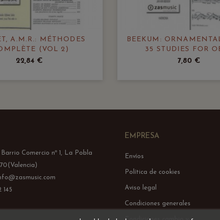
T, A.M.R.: MÉTHODES
BEEKUM: ORNAMENTA
OMPLÈTE (VOL 2)
35 STUDIES FOR 
22,84 €
7,80 €
EMPRESA
l Barrio Comercio nº 1, La Pobla
Envíos
70(Valencia)
Política de cookies
info@zasmusic.com
Aviso legal
 145
Condiciones generales
Condiciones cambio y