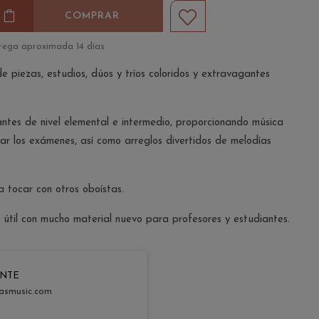
COMPRAR
rega aproximada 14 días
 piezas, estudios, dúos y tríos coloridos y extravagantes
diantes de nivel elemental e intermedio, proporcionando música
 los exámenes, así como arreglos divertidos de melodías
a tocar con otros oboístas.
til con mucho material nuevo para profesores y estudiantes.
ENTE
asmusic.com