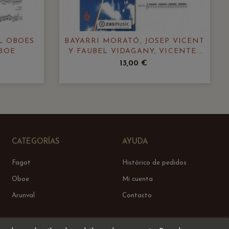
L OBOES
BAYARRI MORATÓ, JOSEP VICENT
OBOE
Y FAUBEL VIDAGANY, VICENTE.:
TU PRIMER LIBRO DE OBOE
13,00 €
CATEGORÍAS
AYUDA
Fagot
Histórico de pedidos
Oboe
Mi cuenta
Arunval
Contacto