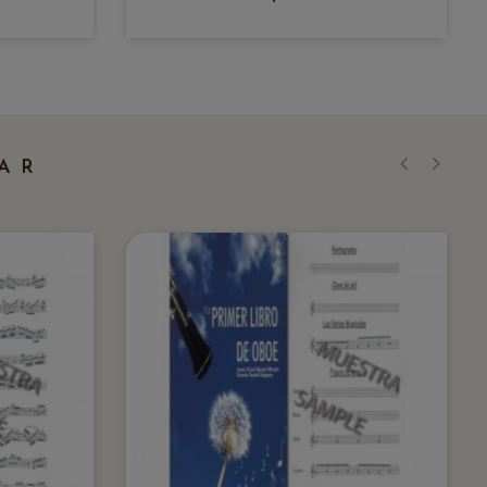
AR
‹
›