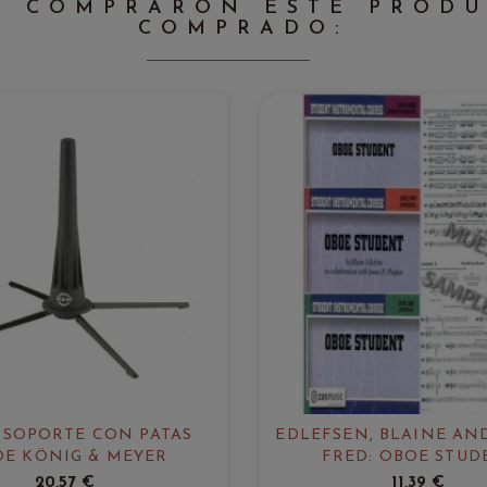
E COMPRARON ESTE PROD
COMPRADO:
SOPORTE CON PATAS
EDLEFSEN, BLAINE AN
E KÖNIG & MEYER
FRED: OBOE STUD
20,57 €
11,39 €