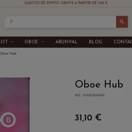
GASTOS DE ENVÍO GRATIS A PARTIR DE 100 €
search
GOT
OBOE
ARUNVAL
BLOG
CONTA
Oboe Hub
Oboe Hub
REF. 9781838580841
31,10 €