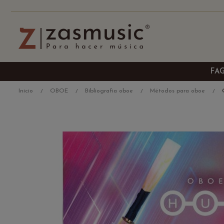
FA
Inicio
OBOE
Bibliografia oboe
Métodos para oboe