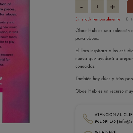
-
+
Sin stock temporalmente
Ent
Oboe Hub es una colección de
para oboes.
El libro inspirará a los estu
nueva que ayudará a preparar
conocidas.
También hay dúos y tríos par
Oboe Hub es un recurso muy ú
ATENCIÓN AL CLI
962 591 276 |
info@z
WHATSAPP