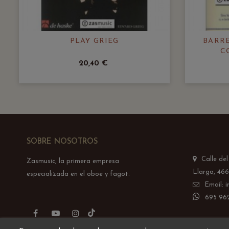
PLAY GRIEG
BARRE
C
20,40 €
SOBRE NOSOTROS
Calle de
Zasmusic, la primera empresa
Llarga, 466
especializada en el oboe y fagot.
Email: 
695 962
TikTok
Facebook
YouTube
Instagram