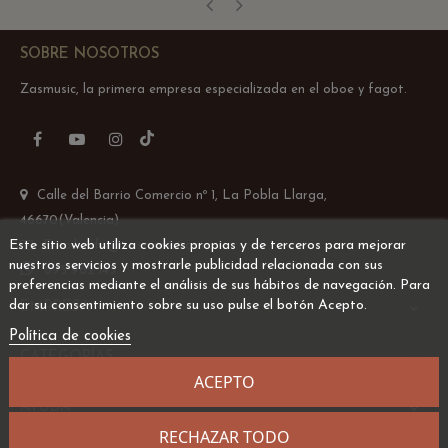
‹
›
SOBRE NOSOTROS
Zasmusic, la primera empresa especializada en el oboe y fagot.
TikTok
Facebook
YouTube
Instagram
Calle del Barrio Comercio nº 1, La Pobla Llarga,
46670(Valencia)
Este sitio web utiliza cookies propias y de terceros para mejorar
Email: info@zasmusic.com
nuestros servicios y mostrarle publicidad relacionada con sus
695 962 145
preferencias mediante el análisis de sus hábitos de navegación. Para
dar su consentimiento sobre su uso pulse el botón Acepto.
EMPRESA

Política de cookies
CATEGORÍAS

ACEPTO
AYUDA

RECHAZAR TODO