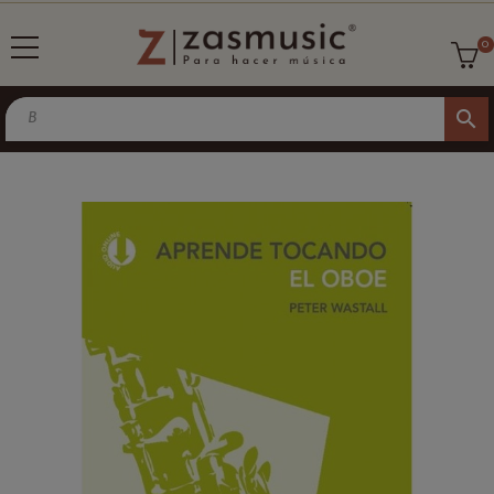
0
search