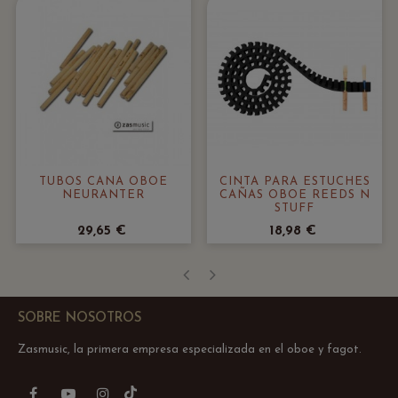
TUBOS CAÑA OBOE
CINTA PARA ESTUCHES
NEURANTER
CAÑAS OBOE REEDS N
STUFF
29,65 €
18,98 €
‹
›
SOBRE NOSOTROS
Zasmusic, la primera empresa especializada en el oboe y fagot.
TikTok
Facebook
YouTube
Instagram