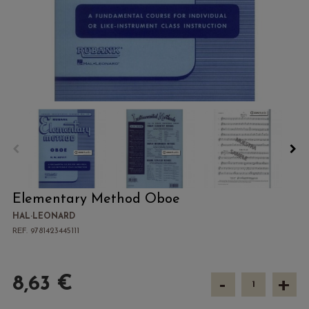
Elementary Method Oboe
HAL·LEONARD
REF. 9781423445111
-
+
8,63 €