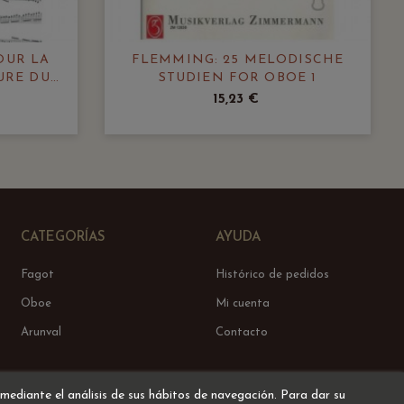
OUR LA
FLEMMING: 25 MELODISCHE
URE DU
STUDIEN FOR OBOE 1
15,23 €
CATEGORÍAS
AYUDA
Fagot
Histórico de pedidos
Oboe
Mi cuenta
Arunval
Contacto
 mediante el análisis de sus hábitos de navegación. Para dar su