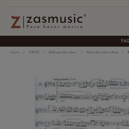
FA
Inicio
OBOE
Bibliografia oboe
Métodos para oboe