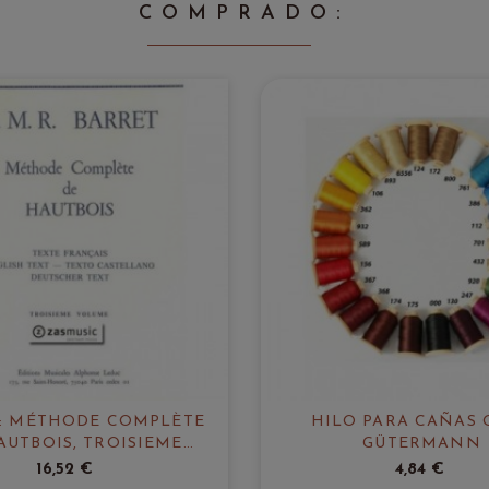
COMPRADO:
: MÉTHODE COMPLÈTE
HILO PARA CAÑAS 
AUTBOIS, TROISIEME
GÜTERMANN
VOLUME
16,52 €
4,84 €