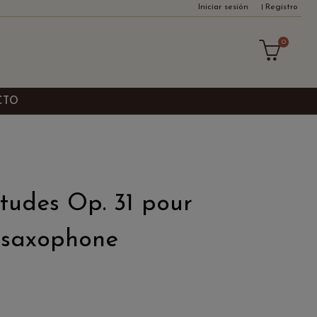
Iniciar sesión
Registro
0
CTO
Études Op. 31 pour
 saxophone