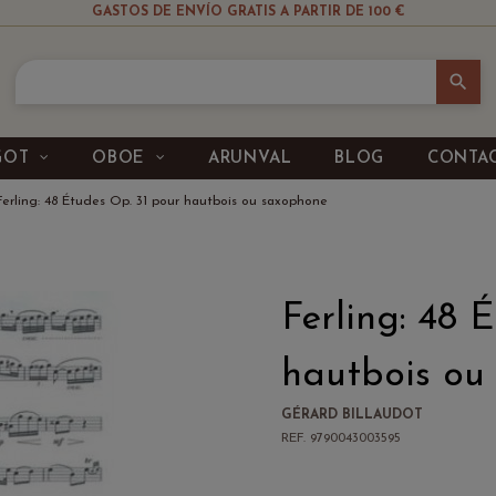
GASTOS DE ENVÍO GRATIS A PARTIR DE 100 €
search
GOT
OBOE
ARUNVAL
BLOG
CONTA
Ferling: 48 Études Op. 31 pour hautbois ou saxophone
Ferling: 48 
hautbois ou
GÉRARD BILLAUDOT
REF. 9790043003595