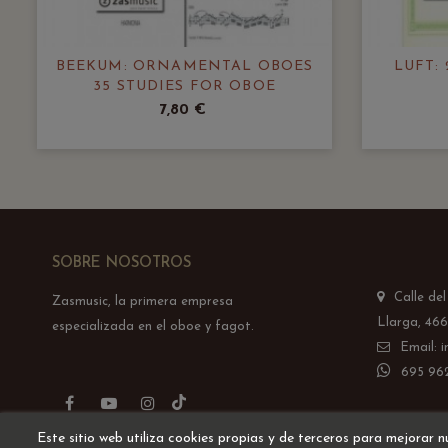
BEEKUM: ORNAMENTAL OBOES
LUFT:
35 STUDIES FOR OBOE
7,80 €
SOBRE NOSOTROS
Calle de
Zasmusic, la primera empresa
Llarga, 466
especializada en el oboe y fagot.
Email: 
695 962
TikTok
Facebook
YouTube
Instagram
Este sitio web utiliza cookies propias y de terceros para mejorar n