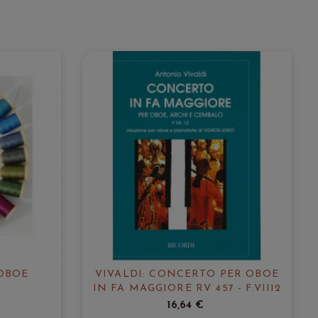
OBOE
VIVALDI: CONCERTO PER OBOE
IN FA MAGGIORE RV 457 - F.VII12
16,64 €