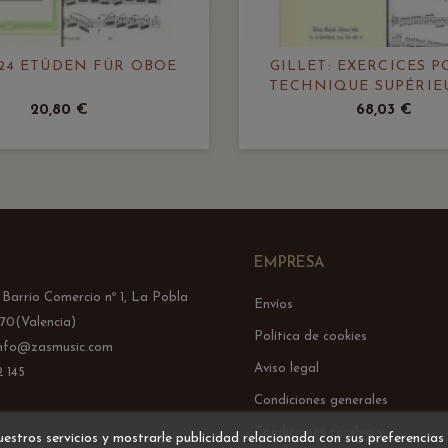
 24 ETÜDEN FÜR OBOE
GILLET: EXERCICES P
TECHNIQUE SUPÉRIE
HAUTBOIS
20,80 €
68,03 €
EMPRESA
l Barrio Comercio nº 1, La Pobla
Envíos
70(Valencia)
Política de cookies
info@zasmusic.com
Aviso legal
 145
Condiciones generales
Condiciones cambio y
uestros servicios y mostrarle publicidad relacionada con sus preferencias