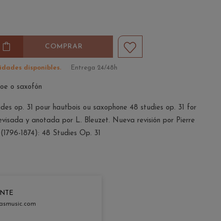
COMPRAR
idades disponibles.
Entrega 24/48h
oe o saxofón
udes op. 31 pour hautbois ou saxophone 48 studies op. 31 for
evisada y anotada por L. Bleuzet. Nueva revisión por Pierre
z (1796-1874): 48 Studies Op. 31
ENTE
asmusic.com