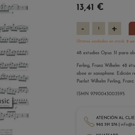
13,41 €
-
+
Últimas unidades en stock:
2 un
48 estudios Opus 31 para ob
Ferling, Franz Wilhelm: 48 ét
oboe or saxophone. Edición r
Pierlot Wilhelm Ferling, Fran
ISMN 9790043003595
ATENCIÓN AL CLI
962 591 276 |
info@z