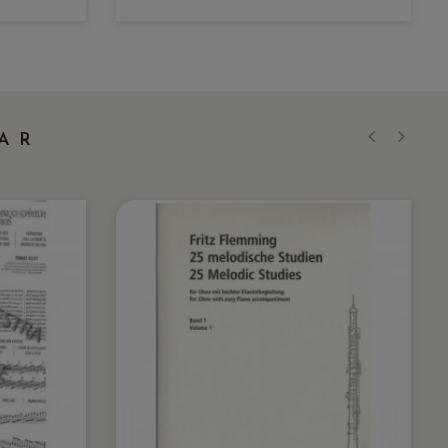
AR
‹
›