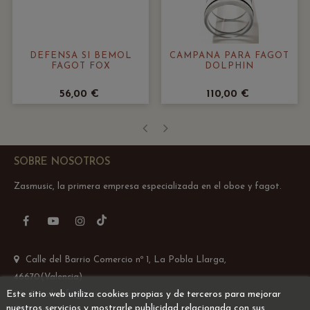
DEFENSA SI BEMOL
CAMPANA PARA FAGOT
FAGOT FOX
DOLPHIN
56,00 €
110,00 €
‹
›
SOBRE NOSOTROS
Zasmusic, la primera empresa especializada en el oboe y fagot.
TikTok
Facebook
YouTube
Instagram
Calle del Barrio Comercio nº 1, La Pobla Llarga,
46670(Valencia)
Este sitio web utiliza cookies propias y de terceros para mejorar
Email: info@zasmusic.com
nuestros servicios y mostrarle publicidad relacionada con sus