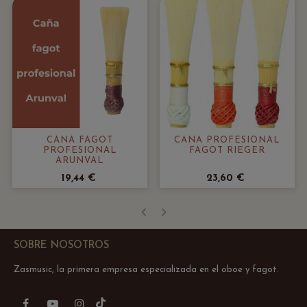
CAÑA FAGOT
CAÑA PROFESIONAL
PROFESIONAL
FAGOT RIEGER
ARUNVAL
19,44 €
23,60 €
‹
›
SOBRE NOSOTROS
Zasmusic, la primera empresa especializada en el oboe y fagot.
TikTok
Facebook
YouTube
Instagram