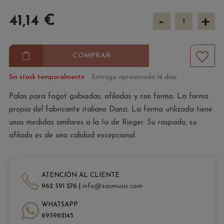
-
+
41,14 €
COMPRAR
Sin stock temporalmente
Entrega aproximada 14 días
Palas para fagot gubiadas, afiladas y con forma. La forma
propia del fabricante italiano Danzi. La forma utilizada tiene
unas medidas similares a la 1a de Rieger. Su raspado, su
afilado es de una calidad excepcional.
ATENCIÓN AL CLIENTE
962 591 276 |
info@zasmusic.com
WHATSAPP
695962145