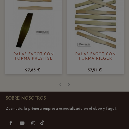
PALAS FAGOT CON
PALAS FAGOT CON
FORMA PRESTIGE
FORMA RIEGER
27,83 €
37,51 €
‹
›
SOBRE NOSOTROS
Zasmusic, la primera empresa especializada en el oboe y fagot.
TikTok
Facebook
YouTube
Instagram