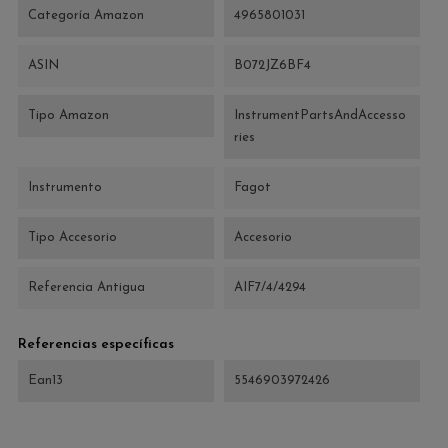
Categoría Amazon
4965801031
ASIN
B072JZ6BF4
Tipo Amazon
InstrumentPartsAndAccesso
ries
Instrumento
Fagot
Tipo Accesorio
Accesorio
Referencia Antigua
AIF7/4/4294
Referencias específicas
Ean13
5546903972426