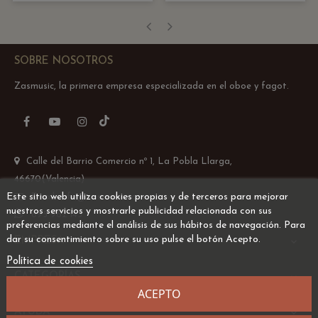
‹
›
SOBRE NOSOTROS
Zasmusic, la primera empresa especializada en el oboe y fagot.
TikTok
Facebook
YouTube
Instagram
Calle del Barrio Comercio nº 1, La Pobla Llarga,
46670(Valencia)
Este sitio web utiliza cookies propias y de terceros para mejorar
Email: info@zasmusic.com
nuestros servicios y mostrarle publicidad relacionada con sus
695 962 145
preferencias mediante el análisis de sus hábitos de navegación. Para
dar su consentimiento sobre su uso pulse el botón Acepto.
EMPRESA

Política de cookies
CATEGORÍAS

ACEPTO
AYUDA
