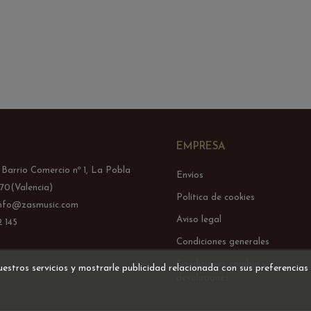
EMPRESA
l Barrio Comercio nº 1, La Pobla
Envíos
70(Valencia)
Política de cookies
info@zasmusic.com
Aviso legal
 145
Condiciones generales
Condiciones cambio y
uestros servicios y mostrarle publicidad relacionada con sus preferencias
devoluciones