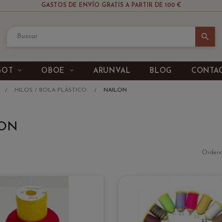
GASTOS DE ENVÍO GRATIS A PARTIR DE 100 €
search
GOT
OBOE
ARUNVAL
BLOG
CONTA
HILOS / BOLA PLÁSTICO
NAILON
LON
Ordena