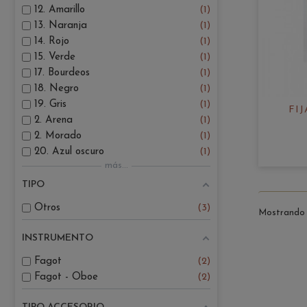
12. Amarillo
1
13. Naranja
1
14. Rojo
1
15. Verde
1
17. Bourdeos
1
18. Negro
1
19. Gris
1
FI
2. Arena
1
2. Morado
1
20. Azul oscuro
1
más...
TIPO
Otros
3
Mostrando 1
INSTRUMENTO
Fagot
2
Fagot - Oboe
2