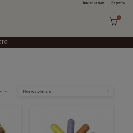
Iniciar sesión
Registro
0
CTO

r por:
Nuevos primero