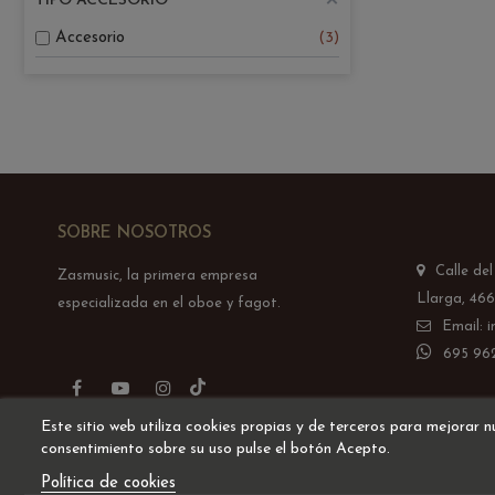
TIPO ACCESORIO
Accesorio
3
SOBRE NOSOTROS
Calle de
Zasmusic, la primera empresa
Llarga, 466
especializada en el oboe y fagot.
Email: 
695 962
TikTok
Facebook
YouTube
Instagram
Este sitio web utiliza cookies propias y de terceros para mejorar n
consentimiento sobre su uso pulse el botón Acepto.
Política de cookies