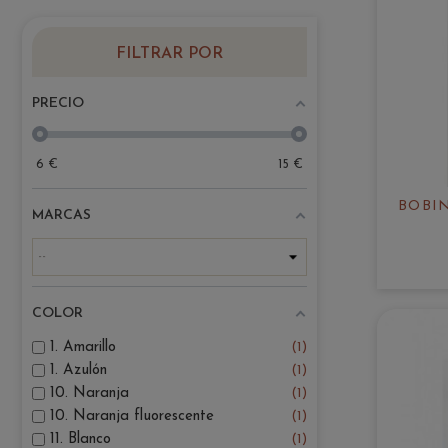
FILTRAR POR
PRECIO
6
€
15
€
BOBI
MARCAS
COLOR
1. Amarillo
1
1. Azulón
1
10. Naranja
1
10. Naranja fluorescente
1
11. Blanco
1