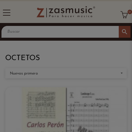
0
search
OCTETOS

Nuevos primero