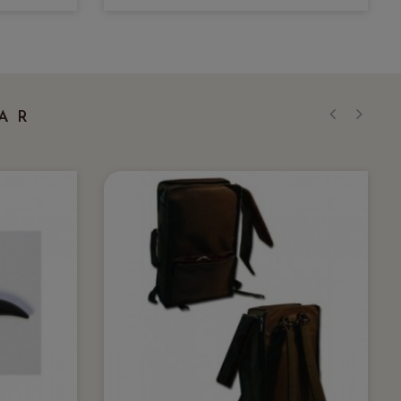
AR
‹
›