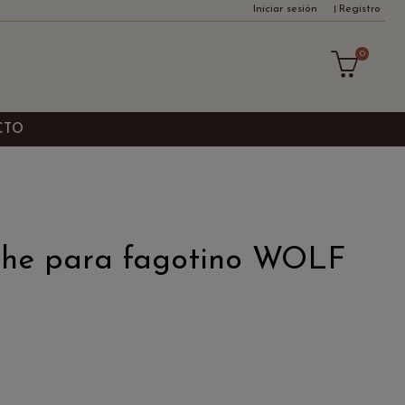
Iniciar sesión
Registro
0
CTO
che para fagotino WOLF