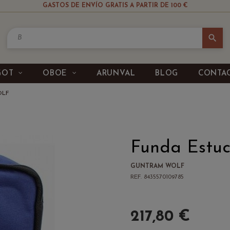
GASTOS DE ENVÍO GRATIS A PARTIR DE 100 €
search
GOT
OBOE
ARUNVAL
BLOG
CONTA
OLF
Funda Estu
GUNTRAM WOLF
REF. 8435570109785
217,80 €