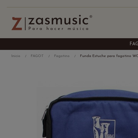
FA
Inicio
FAGOT
Fagotino
Funda Estuche para fagotino W