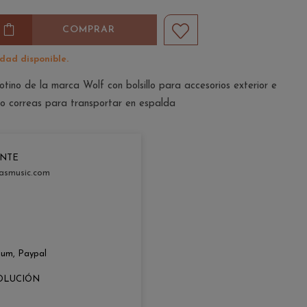
COMPRAR
idad disponible.
tino de la marca Wolf con bolsillo para accesorios exterior e
omo correas para transportar en espalda
ENTE
asmusic.com
zum, Paypal
OLUCIÓN