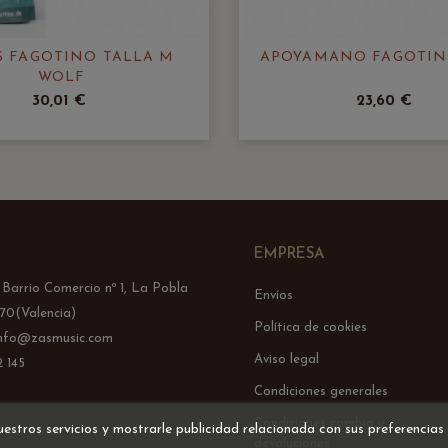
 FAGOTINO TALLA M
APOYAMANO FAGOTIN
WOLF
30,01 €
23,60 €
EMPRESA
l Barrio Comercio nº 1, La Pobla
Envíos
70(Valencia)
Política de cookies
info@zasmusic.com
Aviso legal
 145
Condiciones generales
Condiciones cambio y
uestros servicios y mostrarle publicidad relacionada con sus preferencias
devoluciones