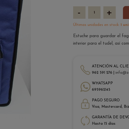
-
+
Últimas unidades en stock:
1 un
Estuche para guardar el fago
interior para el tudel, así c
ATENCIÓN AL CLI
962 591 276 |
info@z
WHATSAPP
695962145
PAGO SEGURO
Visa, Mastercard, Bi
GARANTÍA DE DEV
Hasta 15 días