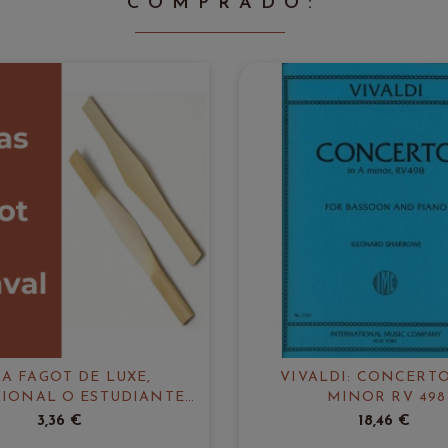
COMPRADO:
A FAGOT DE LUXE,
VIVALDI: CONCERTO
IONAL O ESTUDIANTE
MINOR RV 498
ARUNVAL
3,36 €
18,46 €