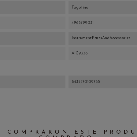
Fagotino
4965799031
InstrumentPartsAndAccessories
AIG9338
8435570109785
E COMPRARON ESTE PROD