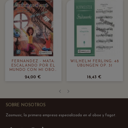
FERNÁNDEZ - MATA:
WILHELM FERLING: 48
ESCALANDO POR EL
ÜBUNGEN OP. 31
MUNDO CON MI OBOE
1
24,00 €
16,43 €
‹
›
SOBRE NOSOTROS
Zasmusic, la primera empresa especializada en el oboe y fagot.
TikTok