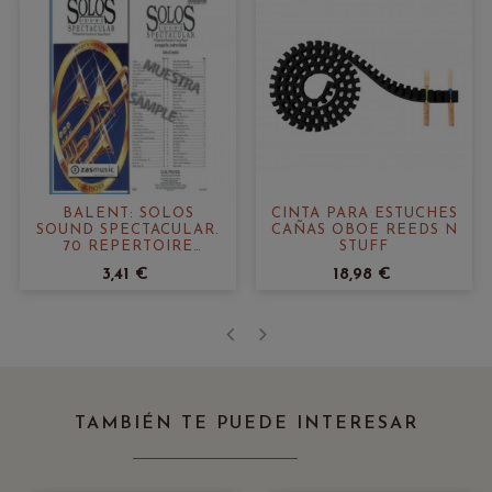
BALENT: SOLOS
CINTA PARA ESTUCHES
SOUND SPECTACULAR.
CAÑAS OBOE REEDS N
70 REPERTOIRE
STUFF
FAVORITES FOR YOUNG
3,41 €
18,98 €
PLAYERS
‹
›
TAMBIÉN TE PUEDE INTERESAR