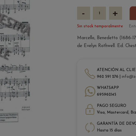
-
+
Sin stock temporalmente
Ent
Marcello, Benedetto (1686-17
de Evelyn Rothwell. Ed. Ches
ATENCIÓN AL CLI
962 591 276 |
info@z
WHATSAPP
695962145
PAGO SEGURO
Visa, Mastercard, Bi
GARANTÍA DE DEV
Hasta 15 días