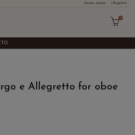
Iniciar sesión
Registro
0
CTO
rgo e Allegretto for oboe