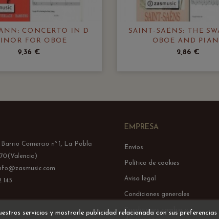
ANN: CONCERTO IN D
SAINT-SAËNS: THE S
INOR FOR OBOE
OBOE AND PIA
9,36 €
2,86 €
EMPRESA
l Barrio Comercio nº 1, La Pobla
Envíos
70(Valencia)
Política de cookies
info@zasmusic.com
Aviso legal
 145
Condiciones generales
Condiciones cambio y
uestros servicios y mostrarle publicidad relacionada con sus preferencias