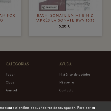
WAN FOR
BACH: SONATE EN MI B M D
NO
´APRÈS LA SONATE BWV 1035
5,20 €
CATEGORÍAS
AYUDA
Fagot
Histórico de pedidos
Oboe
Mi cuenta
Arunval
Contacto
 mediante el análisis de sus hábitos de navegación. Para dar su