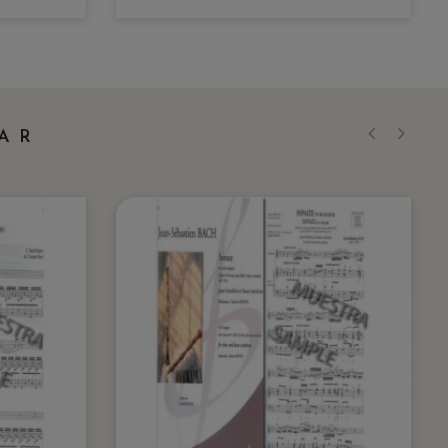
AR
‹
›