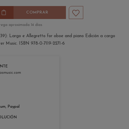
COMPRAR
rega aproximada 14 días
39): Largo e Allegretto for oboe and piano Edición a cargo
ter Music. ISBN 978-0-7119-2271-6
ENTE
asmusic.com
zum, Paypal
OLUCIÓN