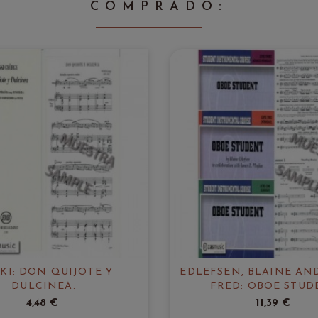
COMPRADO:
KI: DON QUIJOTE Y
EDLEFSEN, BLAINE AN
DULCINEA.
FRED: OBOE STUD
4,48 €
11,39 €