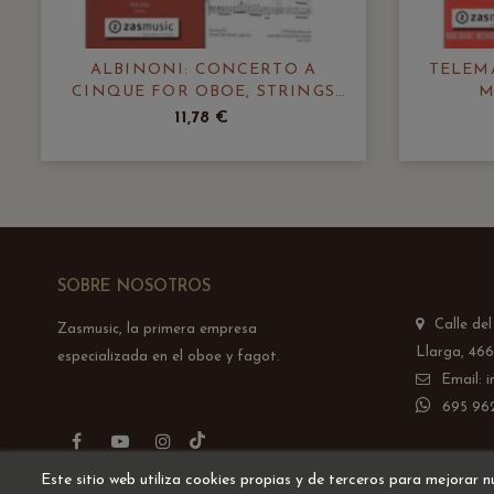
ALBINONI: CONCERTO A
TELEM
CINQUE FOR OBOE, STRINGS
M
AND BASSO CONTINUO IN G
11,78 €
MINOR OP. 9 N 8
SOBRE NOSOTROS
Calle de
Zasmusic, la primera empresa
Llarga, 466
especializada en el oboe y fagot.
Email: 
695 962
TikTok
Facebook
YouTube
Instagram
Este sitio web utiliza cookies propias y de terceros para mejorar n