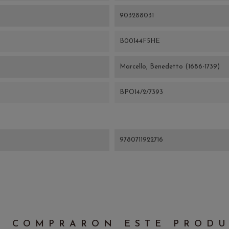
903288031
B00144F5HE
Marcello, Benedetto (1686-1739)
BPO14/2/7393
9780711922716
E COMPRARON ESTE PROD