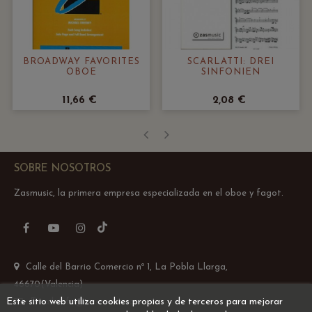
BROADWAY FAVORITES
SCARLATTI: DREI
OBOE
SINFONIEN
11,66 €
2,08 €
‹
›
SOBRE NOSOTROS
Zasmusic, la primera empresa especializada en el oboe y fagot.
TikTok
Facebook
YouTube
Instagram
Calle del Barrio Comercio nº 1, La Pobla Llarga,
46670(Valencia)
Este sitio web utiliza cookies propias y de terceros para mejorar
Email: info@zasmusic.com