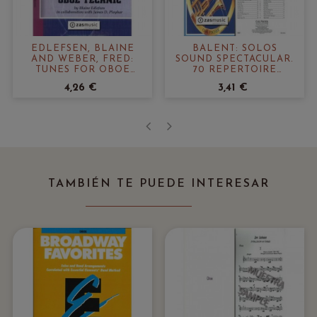
EDLEFSEN, BLAINE
BALENT: SOLOS
AND WEBER, FRED:
SOUND SPECTACULAR.
TUNES FOR OBOE
70 REPERTOIRE
TECHNIC (LEVEL ONE
FAVORITES FOR YOUNG
4,26 €
3,41 €
- ELEMENTARY)
PLAYERS
‹
›
TAMBIÉN TE PUEDE INTERESAR