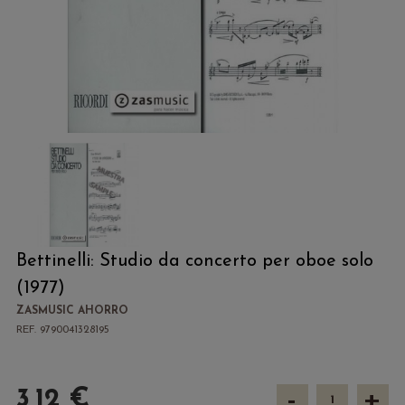
Bettinelli: Studio da concerto per oboe solo
(1977)
ZASMUSIC AHORRO
REF. 9790041328195
-
+
3,12 €