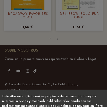
BROADWAY FAVORITES
DENISSOW: SOLO FÜR
OBOE
OBOE
11,66 €
11,34 €
‹
›
SOBRE NOSOTROS
Zasmusic, la primera empresa especializada en el oboe y fagot.
TikTok
Facebook
YouTube
Instagram
Calle del Barrio Comercio nº 1, La Pobla Llarga,
46670(Valencia)
Este sitio web utiliza cookies propias y de terceros para mejorar
Email: info@zasmusic.com
nuestros servicios y mostrarle publicidad relacionada con sus
695 962 145
preferencias mediante el análisis de sus hábitos de navegación. Para