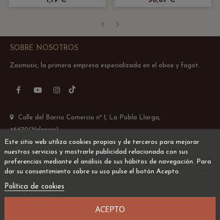
1,19 €
30,67 €
‹
›
SOBRE NOSOTROS
Zasmusic, la primera empresa especializada en el oboe y fagot.
TikTok
Facebook
YouTube
Instagram
Calle del Barrio Comercio nº 1, La Pobla Llarga,
46670(Valencia)
Este sitio web utiliza cookies propias y de terceros para mejorar
Email: info@zasmusic.com
nuestros servicios y mostrarle publicidad relacionada con sus
695 962 145
preferencias mediante el análisis de sus hábitos de navegación. Para
dar su consentimiento sobre su uso pulse el botón Acepto.
EMPRESA

Política de cookies
CATEGORÍAS

ACEPTO