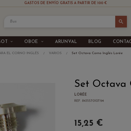
GASTOS DE ENVÍO GRATIS A PARTIR DE 100 €
search
GOT
OBOE
ARUNVAL
BLOG
CONTA
ARA EL CORNO INGLÉS
VARIOS
Set Octava Corno Inglés Lorée
Set Octava 
LORÉE
REF. 8435570107194
15,25 €