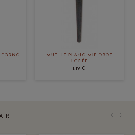
E CORNO
MUELLE PLANO MIB OBOE
LORÉE
1,19 €
AR
‹
›