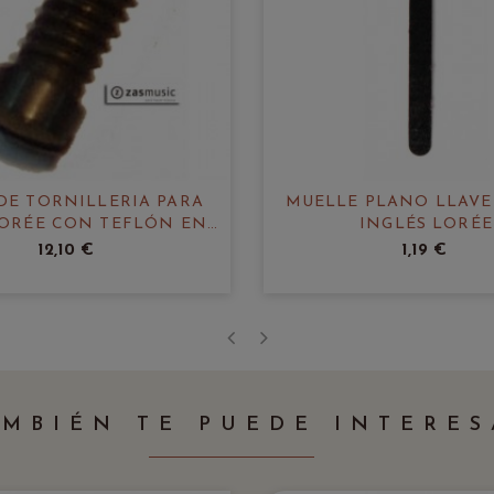
DE TORNILLERIA PARA
MUELLE PLANO LLAV
ORÉE CON TEFLÓN EN
INGLÉS LORÉE
LA PUNTA
12,10 €
1,19 €
‹
›
AMBIÉN TE PUEDE INTERES