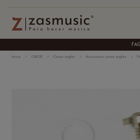
FA
Inicio
OBOE
Corno inglés
Accesorios corno inglés
P