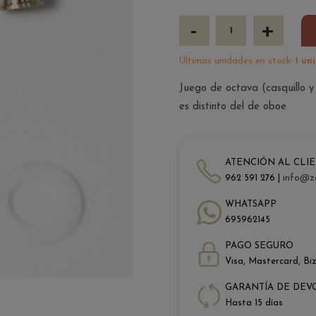
-
+
Últimas unidades en stock:
1 un
Juego de octava (casquillo y
es distinto del de oboe
ATENCIÓN AL CLI
962 591 276 |
info@z
WHATSAPP
695962145
PAGO SEGURO
Visa, Mastercard, Bi
GARANTÍA DE DEV
Hasta 15 días