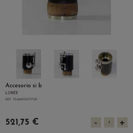
Accesorio si b
LORÉE
REF. 5546903977728
-
+
521,75 €