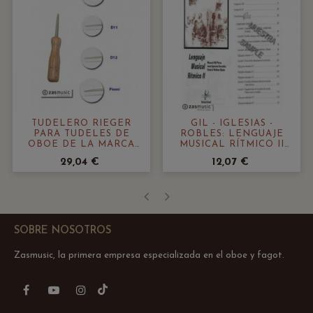
TUDELERO RIEGER
GIL - IGLESIAS -
PARA TUDELES DE
ROBLES: LENGUAJE
OBOE DE LA MARCA
MUSICAL RÍTMICO II
KLOPFER Y PISONI
GRADO ELEMENTAL
29,04 €
12,07 €
‹
›
SOBRE NOSOTROS
Zasmusic, la primera empresa especializada en el oboe y fagot.
TikTok
Facebook
YouTube
Instagram