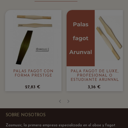
PALAS FAGOT CON
PALA FAGOT DE LUXE,
FORMA PRESTIGE
PROFESIONAL O
ESTUDIANTE ARUNVAL
27,83 €
3,36 €
‹
›
SOBRE NOSOTROS
Zasmusic, la primera empresa especializada en el oboe y fagot.