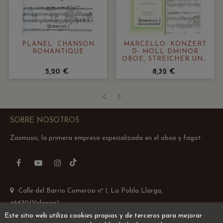
PLANEL: CHANSON
MARCELLO: KONZERT
ROMANTIQUE
D- MOLL DMINOR
OBOE, STREICHER UND
BASSO CONTINUO
5,20 €
8,32 €
‹
›
SOBRE NOSOTROS
Zasmusic, la primera empresa especializada en el oboe y fagot.
TikTok
Facebook
YouTube
Instagram
Calle del Barrio Comercio nº 1, La Pobla Llarga,
46670(Valencia)
Este sitio web utiliza cookies propias y de terceros para mejorar
Email: info@zasmusic.com