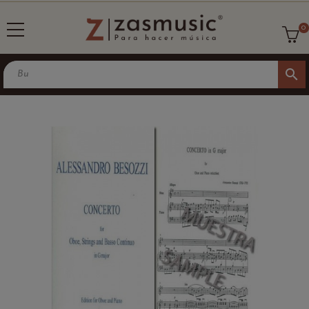
0
search