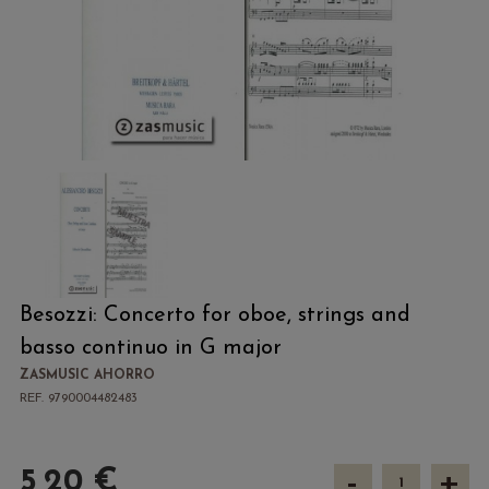
Besozzi: Concerto for oboe, strings and
basso continuo in G major
ZASMUSIC AHORRO
REF. 9790004482483
-
+
5,20 €