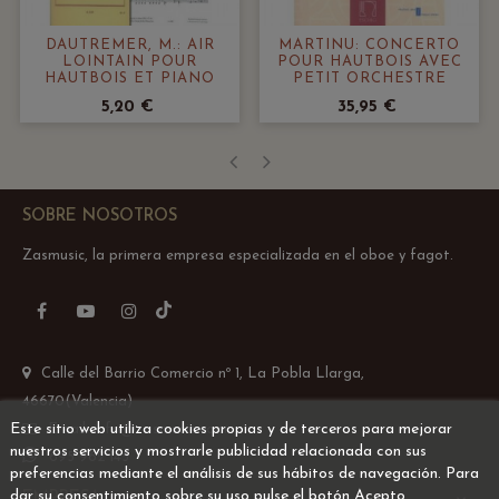
DAUTREMER, M.: AIR
MARTINU: CONCERTO
LOINTAIN POUR
POUR HAUTBOIS AVEC
HAUTBOIS ET PIANO
PETIT ORCHESTRE
5,20 €
35,95 €
‹
›
SOBRE NOSOTROS
Zasmusic, la primera empresa especializada en el oboe y fagot.
TikTok
Facebook
YouTube
Instagram
Calle del Barrio Comercio nº 1, La Pobla Llarga,
46670(Valencia)
Este sitio web utiliza cookies propias y de terceros para mejorar
Email: info@zasmusic.com
nuestros servicios y mostrarle publicidad relacionada con sus
695 962 145
preferencias mediante el análisis de sus hábitos de navegación. Para
dar su consentimiento sobre su uso pulse el botón Acepto.
EMPRESA