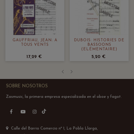
GAUFFRIAU, JEAN: À
DUBOIS: HISTORIES DE
TOUS VENTS
BASSOONS
(ELÉMENTAIRE)
17,29 €
5,20 €
‹
›
SOBRE NOSOTROS
Zasmusic, la primera empresa especializada en el oboe y fagot.
TikTok
Facebook
YouTube
Instagram
Calle del Barrio Comercio nº 1, La Pobla Llarga,