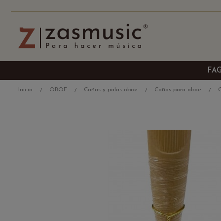
FA
Inicio
OBOE
Cañas y palas oboe
Cañas para oboe