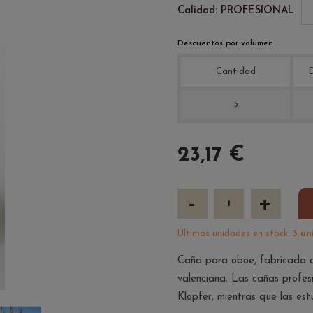
Calidad: PROFESIONAL
Descuentos por volumen
Cantidad
D
5
23,17 €
-
+
Últimas unidades en stock:
3 un
Caña para oboe, fabricada c
valenciana. Las cañas profes
Klopfer, mientras que las es