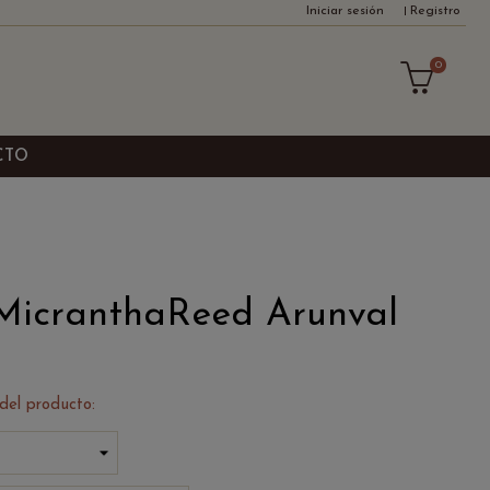
Iniciar sesión
Registro
0
CTO
MicranthaReed Arunval
 del producto: