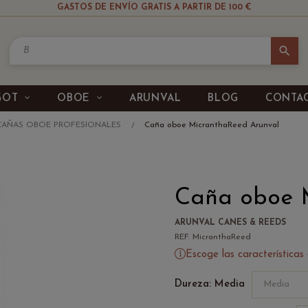
GASTOS DE ENVÍO GRATIS A PARTIR DE 100 €
search
GOT
OBOE
ARUNVAL
BLOG
CONTA
CAÑAS OBOE PROFESIONALES
Caña oboe MicranthaReed Arunval
Caña oboe 
ARUNVAL CANES & REEDS
REF. MicranthaReed
Escoge las características
Dureza: Media