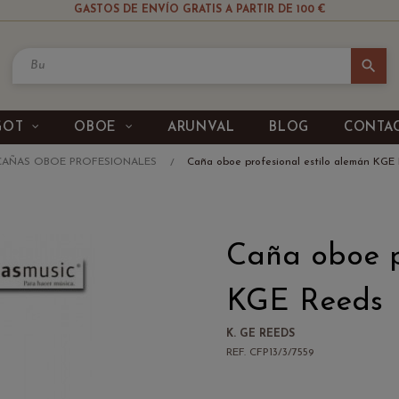
GASTOS DE ENVÍO GRATIS A PARTIR DE 100 €
search
GOT
OBOE
ARUNVAL
BLOG
CONTA
CAÑAS OBOE PROFESIONALES
Caña oboe profesional estilo alemán KGE
Caña oboe p
KGE Reeds
K. GE REEDS
REF. CFP13/3/7559