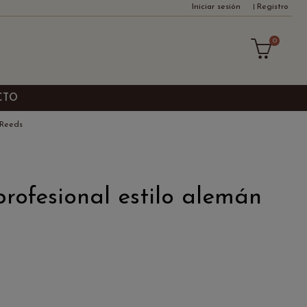
Iniciar sesión
Registro
0
CTO
 Reeds
rofesional estilo alemán