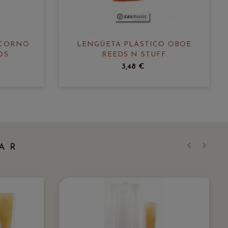
 CORNO
LENGÜETA PLÁSTICO OBOE
DS
REEDS N STUFF
3,48 €
AR
‹
›