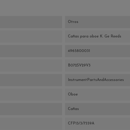
Otros
Cañas para oboe K. Ge Reeds
4965800031
B072SV29V3
InstrumentPartsAndAccessories
Oboe
Cañas
CFP13/3/7559A