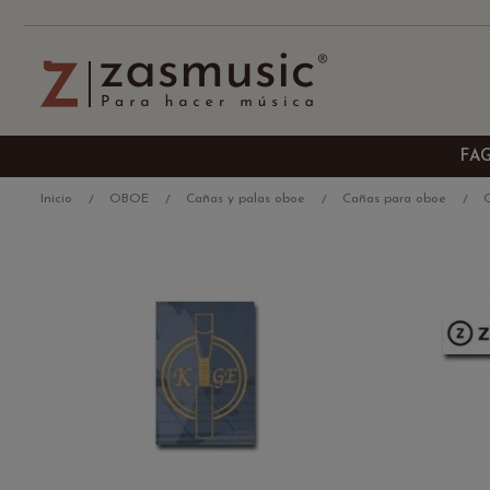
FA
Inicio
OBOE
Cañas y palas oboe
Cañas para oboe