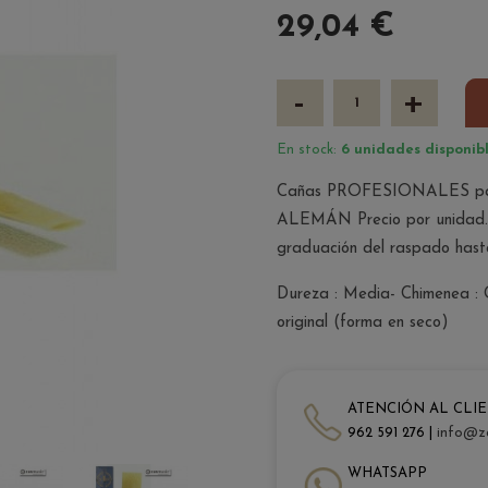
29,04 €
-
+
En stock:
6 unidades disponibl
Cañas PROFESIONALES para
ALEMÁN Precio por unidad. La
graduación del raspado hast
Dureza : Media- Chimenea : 
original (forma en seco)
ATENCIÓN AL CLI
962 591 276 |
info@z
WHATSAPP