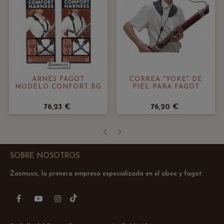
ARNÉS FAGOT
CORREA "YOKE" DE
MODELO CONFORT BG
PIEL PARA FAGOT
76,23 €
76,20 €
‹
›
SOBRE NOSOTROS
Zasmusic, la primera empresa especializada en el oboe y fagot.
TikTok
Facebook
YouTube
Instagram