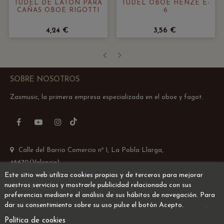
TUDEL DE LATÓN PARA
TUDEL OBOE HENZE E-
CAÑAS OBOE RIGOTTI
6
4,24 €
3,56 €
‹
›
SOBRE NOSOTROS
Zasmusic, la primera empresa especializada en el oboe y fagot.
TikTok
Facebook
YouTube
Instagram
Calle del Barrio Comercio nº 1, La Pobla Llarga,
46670(Valencia)
Este sitio web utiliza cookies propias y de terceros para mejorar
Email: info@zasmusic.com
nuestros servicios y mostrarle publicidad relacionada con sus
695 962 145
preferencias mediante el análisis de sus hábitos de navegación. Para
dar su consentimiento sobre su uso pulse el botón Acepto.
EMPRESA

Política de cookies