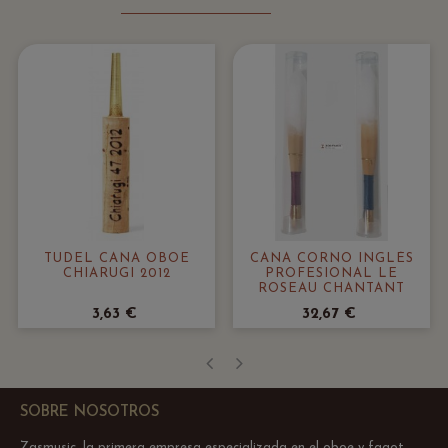
TUDEL CAÑA OBOE
CAÑA CORNO INGLÉS
CHIARUGI 2012
PROFESIONAL LE
ROSEAU CHANTANT
3,63 €
32,67 €
‹
›
SOBRE NOSOTROS
Zasmusic, la primera empresa especializada en el oboe y fagot.