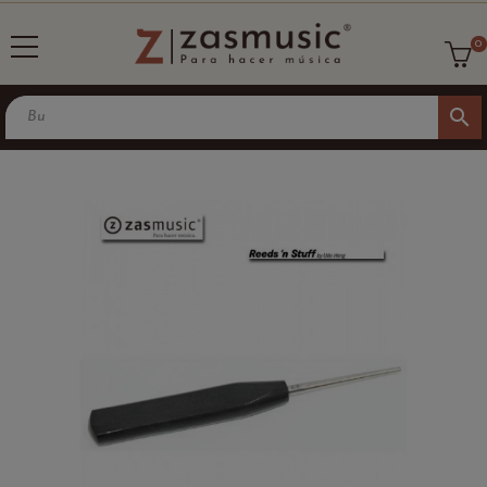
0
search