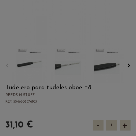
Tudelero para tudeles oboe E8
REEDS´N STUFF
REF. 5546903976103
-
+
31,10 €