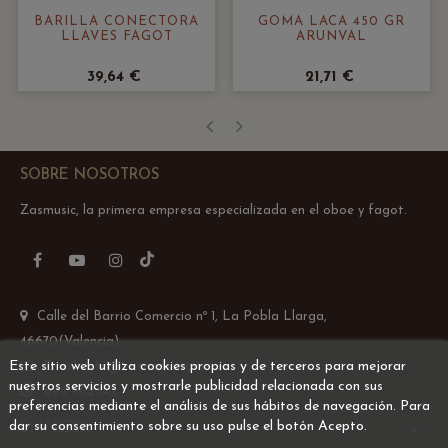
BARILLA CONECTORA
GOMA LACA 450 GR
LLAVES FAGOT
ARUNVAL
39,64 €
21,71 €
‹
›
SOBRE NOSOTROS
Zasmusic, la primera empresa especializada en el oboe y fagot.
TikTok
Facebook
YouTube
Instagram
Calle del Barrio Comercio nº 1, La Pobla Llarga,
46670(Valencia)
Este sitio web utiliza cookies propias y de terceros para mejorar
Email: info@zasmusic.com
nuestros servicios y mostrarle publicidad relacionada con sus
695 962 145
preferencias mediante el análisis de sus hábitos de navegación. Para
dar su consentimiento sobre su uso pulse el botón Acepto.
EMPRESA
