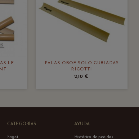
AS LE
PALAS OBOE SOLO GUBIADAS
NT
RIGOTTI
2,10 €
CATEGORÍAS
AYUDA
Fagot
Histórico de pedidos