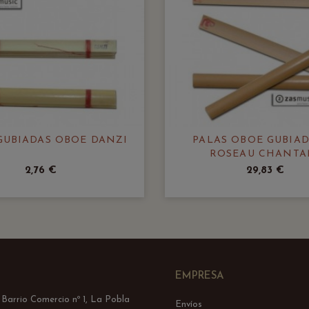
GUBIADAS OBOE DANZI
PALAS OBOE GUBIAD
ROSEAU CHANTA
2,76 €
29,83 €
EMPRESA
l Barrio Comercio nº 1, La Pobla
Envíos