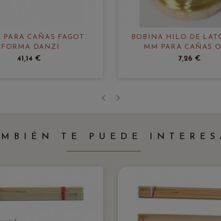
S PARA CAÑAS FAGOT
BOBINA HILO DE LAT
FORMA DANZI
MM PARA CAÑAS 
CHIARUGI
41,14 €
7,26 €
‹
›
AMBIÉN TE PUEDE INTERES