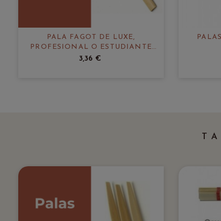
PALA FAGOT DE LUXE,
PALA
PROFESIONAL O ESTUDIANTE
ARUNVAL
3,36 €
T