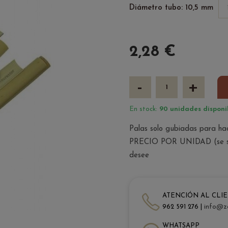
Diámetro tubo: 10,5 mm
2,28 €
-
+
En stock:
90 unidades disponib
Palas solo gubiadas para 
PRECIO POR UNIDAD (se sirv
desee
ATENCIÓN AL CLI
962 591 276 |
info@z
WHATSAPP