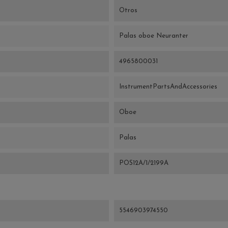
Otros
Palas oboe Neuranter
4965800031
InstrumentPartsAndAccessories
Oboe
Palas
POS12A/1/2199A
5546903974550