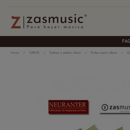
FA
Inicio
OBOE
Cañas y palas oboe
Palas para oboe
G