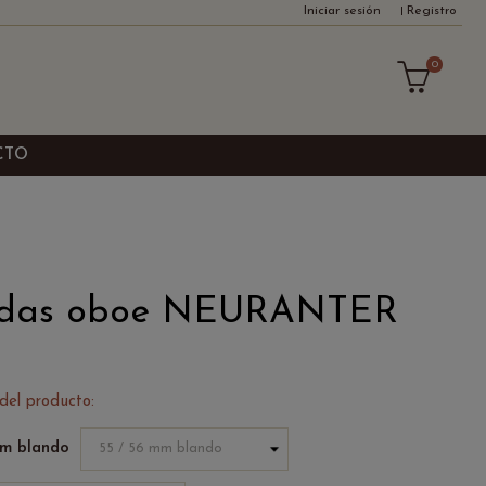
Iniciar sesión
Registro
0
CTO
adas oboe NEURANTER
 del producto:
mm blando