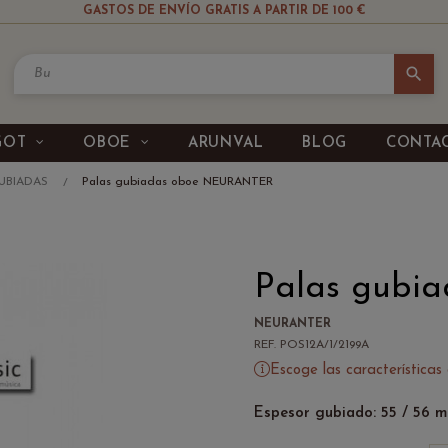
GASTOS DE ENVÍO GRATIS A PARTIR DE 100 €
search
GOT
OBOE
ARUNVAL
BLOG
CONTA
UBIADAS
Palas gubiadas oboe NEURANTER
Palas gubi
NEURANTER
REF. POS12A/1/2199A
Escoge las características
Espesor gubiado: 55 / 56 