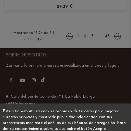
24,29 €
Mostrando 13-24 de 511
1
2
3
43
…
artículo(s)
SOBRE NOSOTROS
Zasmusic, la primera empresa especializada en el oboe y fagot.
TikTok
Facebook
YouTube
Instagram
Calle del Barrio Comercio nº 1, La Pobla Llarga,
46670(Valencia)
Este sitio web utiliza cookies propias y de terceros para mejorar
Email: info@zasmusic.com
nuestros servicios y mostrarle publicidad relacionada con sus
695 962 145
preferencias mediante el análisis de sus hábitos de navegación. Para
dar su consentimiento sobre su uso pulse el botón Acepto.
EMPRESA
