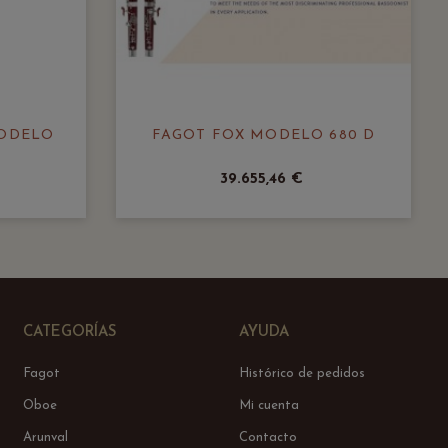
MODELO
FAGOT FOX MODELO 680 D
39.655,46 €
CATEGORÍAS
AYUDA
Fagot
Histórico de pedidos
Oboe
Mi cuenta
Arunval
Contacto