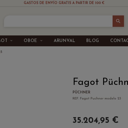
GASTOS DE ENVÍO GRATIS A PARTIR DE 100 €
search
GOT
OBOE
ARUNVAL
BLOG
CONTA
23
Fagot Püchn
PÜCHNER
REF. Fagot Puchner modelo 23
35.204,95 €