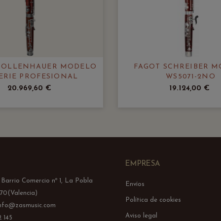
MOLLENHAUER MODELO
FAGOT SCHREIBER 
SERIE PROFESIONAL
WS5071-2NO
20.969,60 €
19.124,00 €
EMPRESA
l Barrio Comercio nº 1, La Pobla
Envíos
70(Valencia)
Política de cookies
info@zasmusic.com
Aviso legal
 145