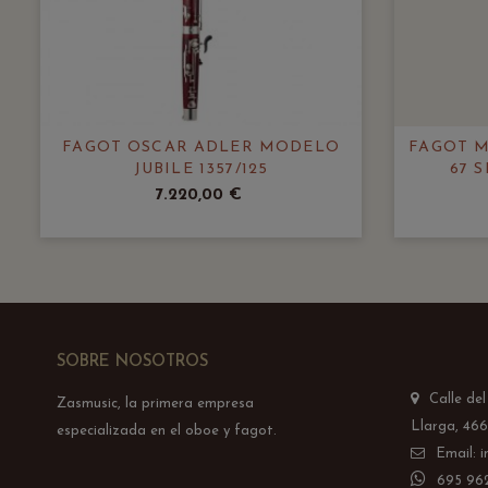
FAGOT OSCAR ADLER MODELO
FAGOT 
JUBILE 1357/125
67 
7.220,00 €
SOBRE NOSOTROS
Calle de
Zasmusic, la primera empresa
Llarga, 466
especializada en el oboe y fagot.
Email: 
695 962