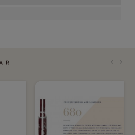
AR
‹
›