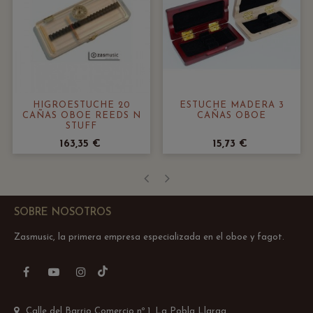
HIGROESTUCHE 20
ESTUCHE MADERA 3
CAÑAS OBOE REEDS N
CAÑAS OBOE
STUFF
163,35 €
15,73 €
‹
›
SOBRE NOSOTROS
Zasmusic, la primera empresa especializada en el oboe y fagot.
TikTok
Facebook
YouTube
Instagram
Calle del Barrio Comercio nº 1, La Pobla Llarga,