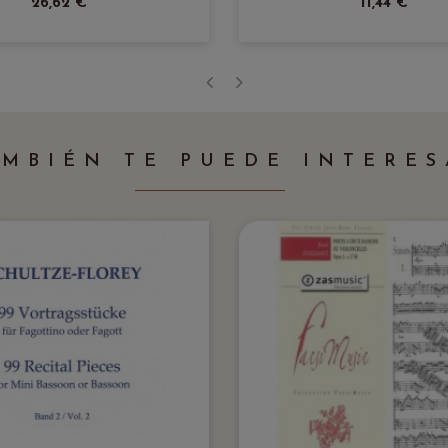
26,62 €
11,44 €
‹
›
AMBIÉN TE PUEDE INTERES