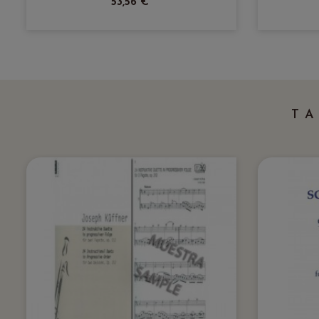
53,56 €
T