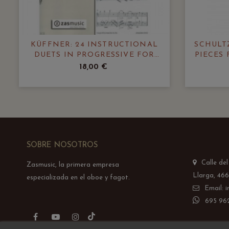
KÜFFNER: 24 INSTRUCTIONAL
SCHULTZ
DUETS IN PROGRESSIVE FOR
PIECES
TWO BASSOONS, OP. 212
18,00 €
SOBRE NOSOTROS
Calle de
Zasmusic, la primera empresa
Llarga, 466
especializada en el oboe y fagot.
Email: 
695 962
TikTok
Facebook
YouTube
Instagram