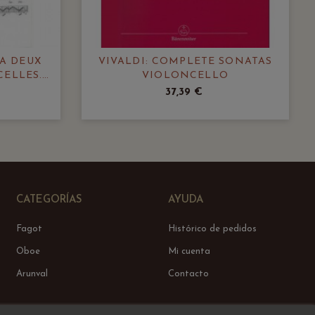
 A DEUX
VIVALDI: COMPLETE SONATAS
ELLES.
VIOLONCELLO
37,39 €
CATEGORÍAS
AYUDA
Fagot
Histórico de pedidos
Oboe
Mi cuenta
Arunval
Contacto