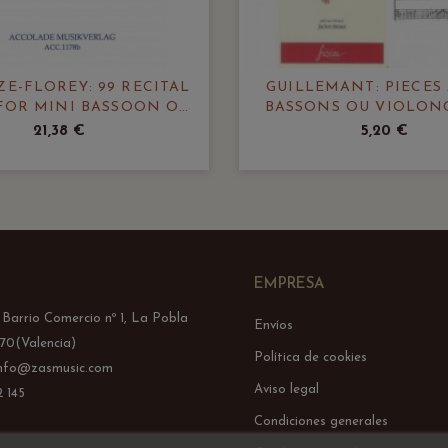
E-FLOREY: 99 RECITAL
GUILLEMANT: PIECES
 FOR MINI BASSOON OR
BASSONS OU VIOLONC
BASSOON VOL. 2
OPUS 3-C. 1748
21,38 €
5,20 €
EMPRESA
l Barrio Comercio nº 1, La Pobla
Envíos
70(Valencia)
Política de cookies
info@zasmusic.com
Aviso legal
 145
Condiciones generales