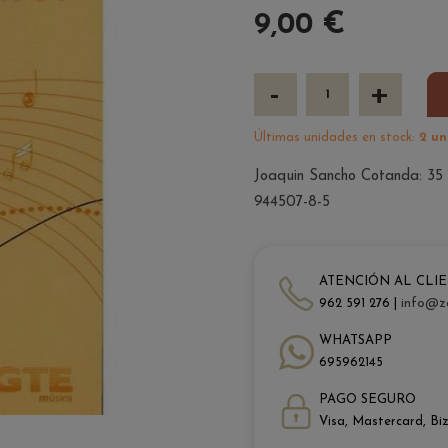
9,00 €
-
+
Últimas unidades en stock:
2 un
Joaquin Sancho Cotanda: 35
944507-8-5
ATENCIÓN AL CLI
962 591 276 |
info@z
WHATSAPP
695962145
PAGO SEGURO
Visa, Mastercard, Bi