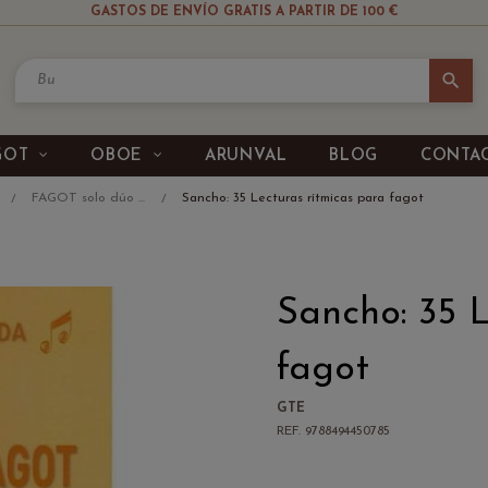
GASTOS DE ENVÍO GRATIS A PARTIR DE 100 €
search
GOT
OBOE
ARUNVAL
BLOG
CONTA
FAGOT solo dúo ...
Sancho: 35 Lecturas rítmicas para fagot
Sancho: 35 
fagot
GTE
REF. 9788494450785