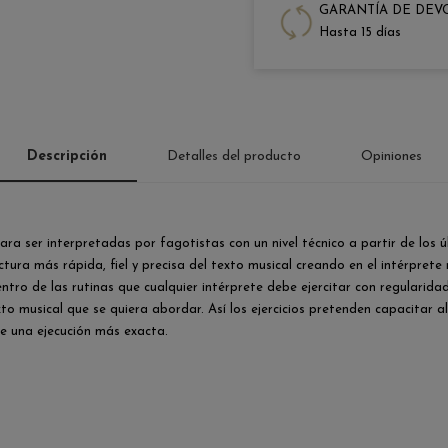
GARANTÍA DE DEV
Hasta 15 días
Descripción
Detalles del producto
Opiniones
a ser interpretadas por fagotistas con un nivel técnico a partir de los 
ctura más rápida, fiel y precisa del texto musical creando en el intérpre
entro de las rutinas que cualquier intérprete debe ejercitar con regulari
xto musical que se quiera abordar. Así los ejercicios pretenden capacitar
e una ejecución más exacta.