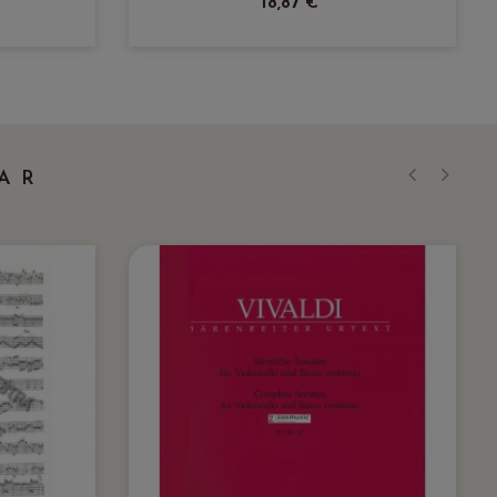
18,87 €
AR
‹
›