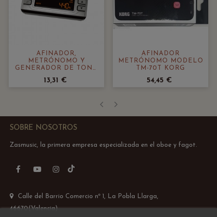
AFINADOR,
AFINADOR
METRÓNOMO Y
METRÓNOMO MODELO
GENERADOR DE TONO
TM-70T KORG
MUSEDO
13,31 €
54,45 €
‹
›
SOBRE NOSOTROS
Zasmusic, la primera empresa especializada en el oboe y fagot.
TikTok
Facebook
YouTube
Instagram
Calle del Barrio Comercio nº 1, La Pobla Llarga,
46670(Valencia)