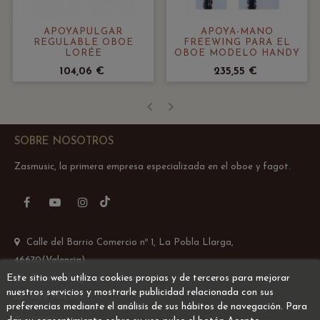
APOYAPULGAR
APOYA-MANO
REGULABLE OBOE
FREEWING PARA EL
LORÉE
OBOE MODELO HANDY
104,06 €
235,55 €
‹
›
SOBRE NOSOTROS
Zasmusic, la primera empresa especializada en el oboe y fagot.
TikTok
Facebook
YouTube
Instagram
Calle del Barrio Comercio nº 1, La Pobla Llarga,
46670(Valencia)
Este sitio web utiliza cookies propias y de terceros para mejorar
Email: info@zasmusic.com
nuestros servicios y mostrarle publicidad relacionada con sus
695 962 145
preferencias mediante el análisis de sus hábitos de navegación. Para