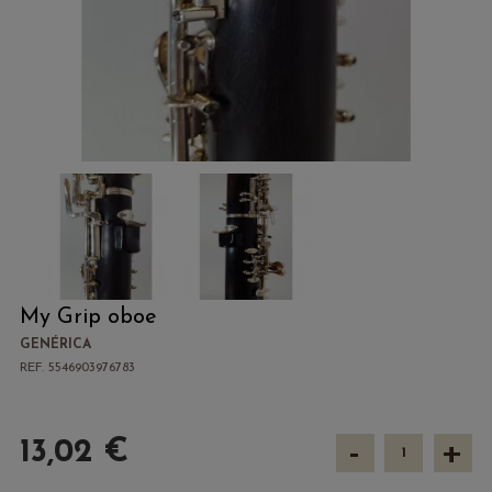
My Grip oboe
GENÉRICA
REF. 5546903976783
-
+
13,02 €