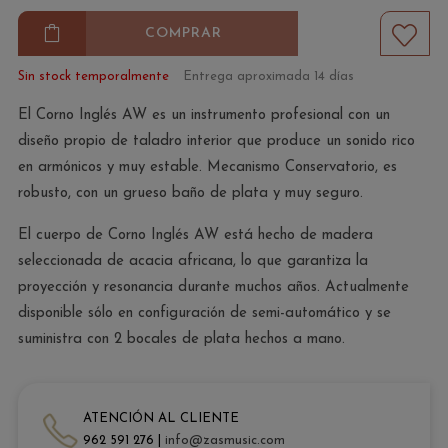
COMPRAR
Sin stock temporalmente
Entrega aproximada 14 días
El Corno Inglés AW es un instrumento profesional con un
diseño propio de taladro interior que produce un sonido rico
en armónicos y muy estable. Mecanismo Conservatorio, es
robusto, con un grueso baño de plata y muy seguro.
El cuerpo de Corno Inglés AW está hecho de madera
seleccionada de acacia africana, lo que garantiza la
proyección y resonancia durante muchos años. Actualmente
disponible sólo en configuración de semi-automático y se
suministra con 2 bocales de plata hechos a mano.
ATENCIÓN AL CLIENTE
962 591 276 |
info@zasmusic.com