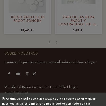
JUEGO ZAPATILLAS
ZAPATILLAS PARA
FAGOT SONORA
FAGOT Y
CONTRAFAGOT DE 14,5
A 22 MM
72,60 €
2,42 €
‹
›
SOBRE NOSOTROS
Zasmusic, la primera empresa especializada en el oboe y fagot.
TikTok
Facebook
YouTube
Instagram
Calle del Barrio Comercio nº 1, La Pobla Llarga,
46670(Valencia)
Este sitio web utiliza cookies propias y de terceros para mejorar
Email: info@zasmusic.com
nuestros servicios y mostrarle publicidad relacionada con sus
695 962 145