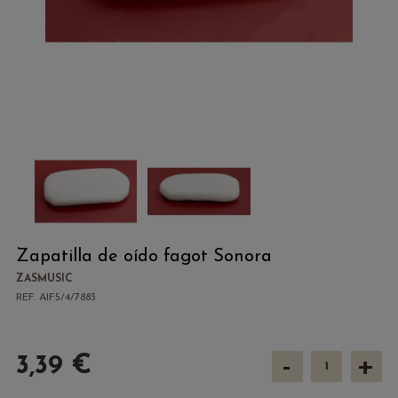
Zapatilla de oído fagot Sonora
ZASMUSIC
REF. AIF5/4/7883
-
+
3,39 €