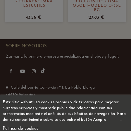
2 CORREAS PARA
CORDÓN DE GOMA
ESTUCHES
OBOE MODELO O-33E
BG
43,56 €
27,83 €
SOBRE NOSOTROS
Zasmusic, la primera empresa especializada en el oboe y fagot.
TikTok
Facebook
YouTube
Instagram
Calle del Barrio Comercio nº 1, La Pobla Llarga,
46670(Valencia)
Este sitio web utiliza cookies propias y de terceros para mejorar
Email: info@zasmusic.com
nuestros servicios y mostrarle publicidad relacionada con sus
695 962 145
preferencias mediante el análisis de sus hábitos de navegación. Para
dar su consentimiento sobre su uso pulse el botón Acepto.
EMPRESA

Política de cookies